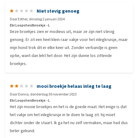
Niet stevig genoeg
Door
Esther
,
dinsdag 2 januari 2024
Ebi Loopsheidbroekje - L
Deze broekjes zien er modieus uit, maar ze zijn niet stevig
genoeg. Er zit een heel klein raar vakje voor het inlegkruisje, maar
mijn hond trok dit er elke keer uit. Zonder verbandje is geen
optie, want dan lekt het door. Het zijn dunne los zittende
broekjes.
mooi broekje helaas inleg te laag
Door
Donna
,
donderdag 30 november 2023
Ebi Loopsheidbroekje - L
Het zijn mooie broekjes en het is de goede maat. Het enige is dat
het vakje om het inlegkruisje in te doen te laag zit. hij moet
dichter onder de staart. Ik ga het nu zelf vermaken, maar had dus
beter gekund.