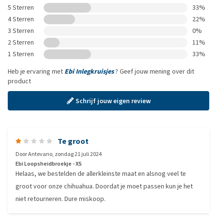
5 Sterren
33%
4 Sterren
22%
3 Sterren
0%
2 Sterren
11%
1 Sterren
33%
Heb je ervaring met
Ebi Inlegkruisjes
? Geef jouw mening over dit
product
Schrijf jouw eigen review
Te groot
Door
Antevano
,
zondag 21 juli 2024
Ebi Loopsheidbroekje - XS
Helaas, we bestelden de allerkleinste maat en alsnog veel te
groot voor onze chihuahua. Doordat je moet passen kun je het
niet retourneren. Dure miskoop.