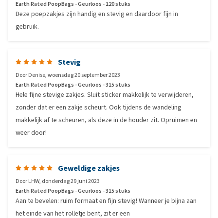
Earth Rated PoopBags - Geurloos - 120 stuks
Deze poepzakjes zijn handig en stevig en daardoor fijn in
gebruik.
Stevig
Door
Denise
,
woensdag 20 september 2023
Earth Rated PoopBags - Geurloos - 315 stuks
Hele fijne stevige zakjes. Sluit sticker makkelijk te verwijderen,
zonder dat er een zakje scheurt. Ook tijdens de wandeling
makkelijk af te scheuren, als deze in de houder zit. Opruimen en
weer door!
Geweldige zakjes
Door
LHW
,
donderdag 29 juni 2023
Earth Rated PoopBags - Geurloos - 315 stuks
Aan te bevelen: ruim formaat en fijn stevig! Wanneer je bijna aan
het einde van het rolletje bent, zit er een