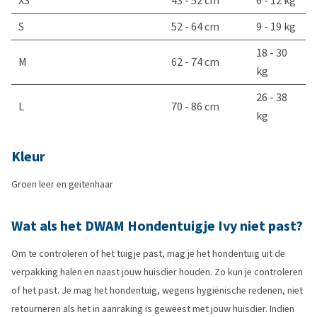
XS
43 - 52 cm
6 - 12 kg
S
52 - 64 cm
9 - 19 kg
18 - 30
M
62 - 74 cm
kg
26 - 38
L
70 - 86 cm
kg
Kleur
Groen leer en geitenhaar
Wat als het DWAM Hondentuigje Ivy niet past?
Om te controleren of het tuigje past, mag je het hondentuig uit de
verpakking halen en naast jouw huisdier houden. Zo kun je controleren
of het past. Je mag het hondentuig, wegens hygiënische redenen, niet
retourneren als het in aanraking is geweest met jouw huisdier. Indien