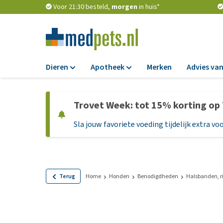
Voor 21:30 besteld,
morgen
in huis*
Dieren
Apotheek
Merken
Advies van
Voer
Apotheek
Trovet Week: tot 15% korting op
Hondenbrokken
Vlooien en teken
Sla jouw favoriete voeding tijdelijk extra voo
Natvoer
Ontworming
Dieetvoer
Medicijnen en
supplementen
Standaardvoer
Probiotica en we
Graanvrij honden
Terug
Home
Honden
Benodigdheden
Halsbanden, r
Vitamines en min
Puppyvoer en sna
Medische benodi
Glutenvrij honden