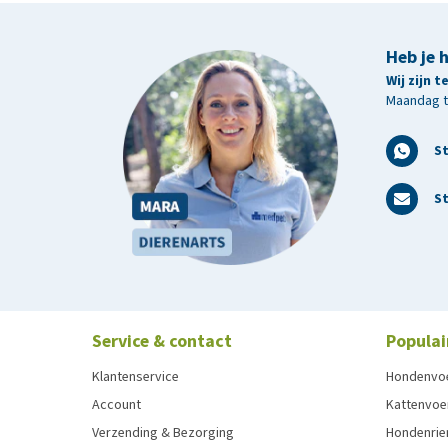
Heb je 
Wij zijn 
Maandag t/
S
St
Service & contact
Populai
Klantenservice
Hondenvo
Account
Kattenvoe
Verzending & Bezorging
Hondenrie