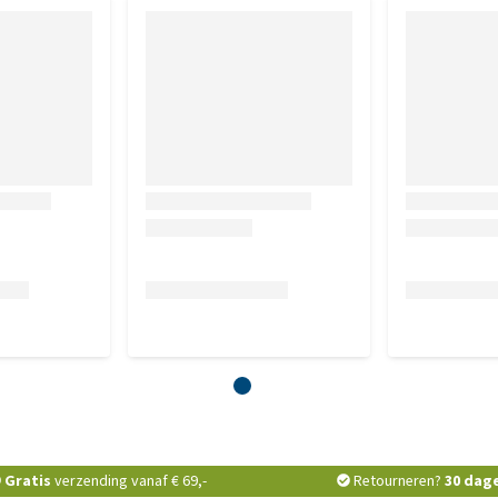
n geretourneerd, moeten wij helaas deze regels hanteren
Gratis
verzending vanaf € 69,-
Retourneren?
30 dag