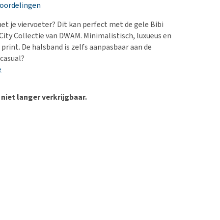
erproblemen
nd te zwaar wordt?
eoordelingen
derdom en dementie
lp! Mijn hond plast in
et je viervoeter? Dit kan perfect met de gele Bibi
is. Wat nu?
ergewicht en conditie
 City Collectie van DWAM. Minimalistisch, luxueus en
kijk alles
print. De halsband is zelfs aanpasbaar aan de
ieren, pezen en botten
 casual?
uchtbaarheid
e
kijk alles
 niet langer verkrijgbaar.