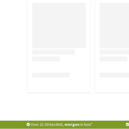
worden met producten die niet in nieuwstaat worde
voor het passen en / of terugsturen.
Voor 21:30 besteld,
morgen
in huis*