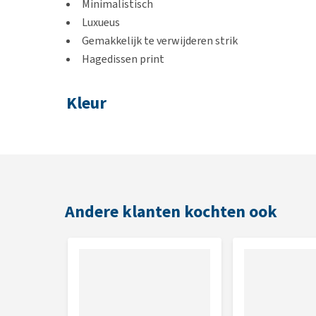
Minimalistisch
Luxueus
Gemakkelijk te verwijderen strik
Hagedissen print
Kleur
Geel
Maat
Om er zeker van te zijn dat je de juiste maat voor jo
Andere klanten kochten ook
meten. In het artikel
Hoe weet ik welke maat mijn h
beste kunt opmeten.
Maat
Dikte halsband
XXXS
1,5 CM