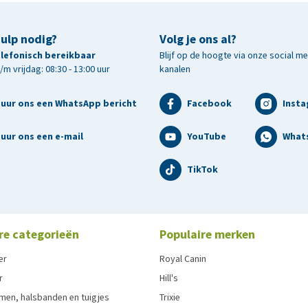
hulp nodig?
Volg je ons al?
telefonisch bereikbaar
Blijf op de hoogte via onze social m
m vrijdag: 08:30 - 13:00 uur
kanalen
tuur ons een WhatsApp bericht
Facebook
Inst
uur ons een e-mail
YouTube
What
TikTok
re categorieën
Populaire merken
er
Royal Canin
r
Hill's
men, halsbanden en tuigjes
Trixie