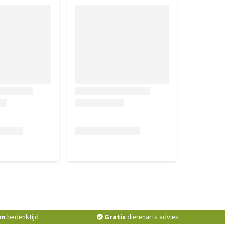
en
bedenktijd
Gratis
dierenarts advies