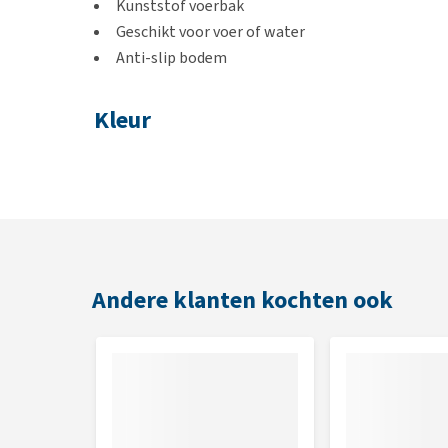
Kunststof voerbak
Geschikt voor voer of water
Anti-slip bodem
Kleur
Groen
Afmetingen
200ml - 20 x 15 x 5 cm
350ml - 20 x 16 x 6 cm
Andere klanten kochten ook
700ml - 25 x 18 x 8 cm
1200ml - 28 x 21 x 10 cm