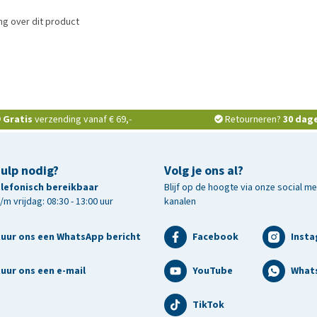
ng over dit product
Gratis
verzending vanaf € 69,-
Retourneren?
30 dag
hulp nodig?
Volg je ons al?
telefonisch bereikbaar
Blijf op de hoogte via onze social m
m vrijdag: 08:30 - 13:00 uur
kanalen
tuur ons een WhatsApp bericht
Facebook
Inst
uur ons een e-mail
YouTube
What
TikTok