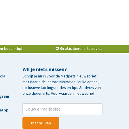
en
bedenktijd
Gratis
dierenarts advies
Wil je niets missen?
edia
Schrijf je nu in voor de Medpets nieuwsbrief
met daarin de laatste nieuwtjes, leuke acties,
exclusieve kortingscodes en tips & advies van
onze dierenarts.
Voorwaarden nieuwsbrief
agram
sApp
Inschrijven