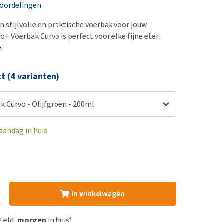
erproblemen
nd te zwaar wordt?
eoordelingen
derdom en dementie
lp! Mijn hond plast in
n stijlvolle en praktische voerbak voor jouw
is. Wat nu?
ergewicht en conditie
o+ Voerbak Curvo is perfect voor elke fijne eter.
kijk alles
e
ieren, pezen en botten
uchtbaarheid
ct (4 varianten)
kijk alles
 Curvo - Olijfgroen - 200ml
aandag in huis
In winkelwagen
steld,
morgen
in huis*