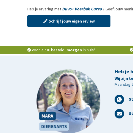
Heb je ervaring met
Duvo+ Voerbak Curvo
? Geef jouw meni
Schrijf jouw eigen review
Voor 21:30 besteld,
morgen
in huis*
Heb je 
Wij zijn 
Maandag t/
S
St