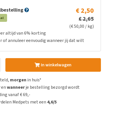
€ 2,50
bestelling
€ 2,65
aal
(€ 50,00 / kg)
er altijd van 6% korting
r of annuleer eenvoudig wanneer jij dat wilt
In winkelwagen
steld,
morgen
in huis*
r
en
wanneer
je bestelling bezorgd wordt
ing vanaf € 69,-
rdelen Medpets met een
4,6/5