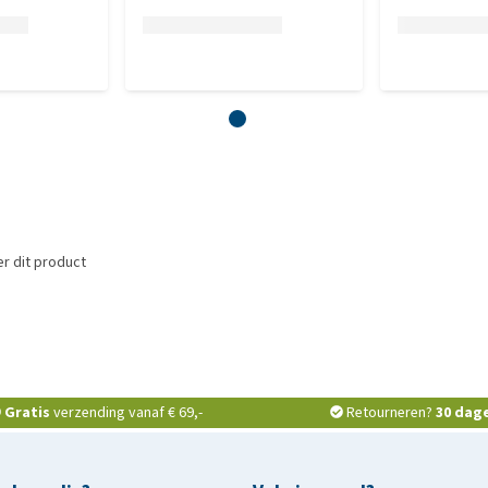
r dit product
Gratis
verzending vanaf € 69,-
Retourneren?
30 dag