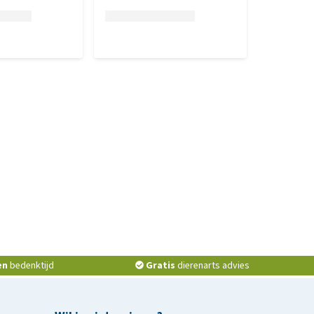
en
bedenktijd
Gratis
dierenarts advies