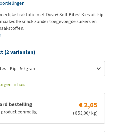
erproblemen
nd te zwaar wordt?
eoordelingen
derdom en dementie
lp! Mijn hond plast in
heerlijke traktatie met Duvo+ Soft Bites! Kies uit kip
is. Wat nu?
ergewicht en conditie
 smaakvolle snack zonder toegevoegde suikers en
kijk alles
aakstoffen.
ieren, pezen en botten
e
uchtbaarheid
kijk alles
ct (2 varianten)
tes - Kip - 50 gram
orgen in huis
€ 2,65
rd bestelling
e product eenmalig
(€ 53,00/ kg)