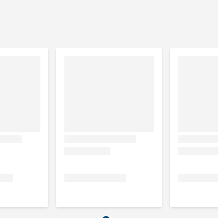
rlijke bijproducten, granen, noten, plantaardige bijproducten,
n (80% kip), vis en -bijproducten, granen, noten, plantaardige
n -bijproducten, granen, noten, plantaardige bijproducten,