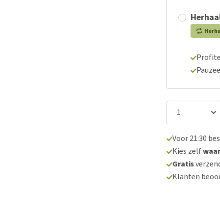
Herhaal
Herh
Profite
Pauzee
Voor 21:30 be
Kies zelf
waa
Gratis
verzend
Klanten beoo