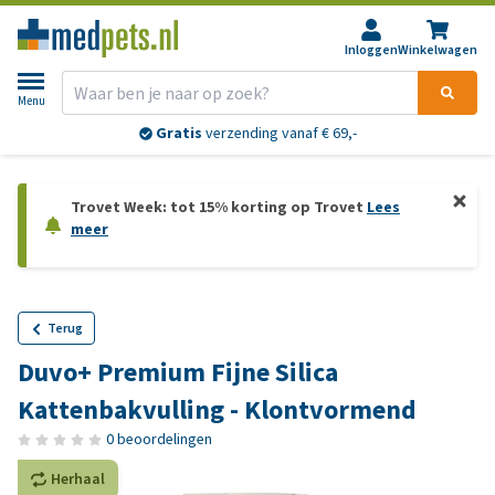
Inloggen
Winkelwagen
Menu
Gratis
verzending vanaf € 69,-
Trovet Week: tot 15% korting op Trovet
Lees
meer
Terug
Duvo+ Premium Fijne Silica
Kattenbakvulling - Klontvormend
0 beoordelingen
Herhaal