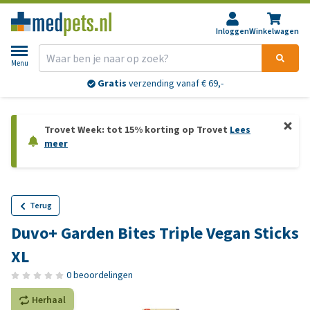
Inloggen
Winkelwagen
Menu
Gratis
verzending vanaf € 69,-
Trovet Week: tot 15% korting op Trovet
Lees
meer
Terug
Duvo+ Garden Bites Triple Vegan Sticks
XL
0 beoordelingen
Herhaal