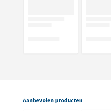
Eendsnacks: plantaardige eiwitextracten, granen,
mineralen.
Aanbevolen producten