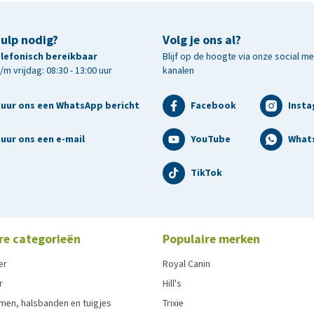
hulp nodig?
Volg je ons al?
telefonisch bereikbaar
Blijf op de hoogte via onze social m
m vrijdag: 08:30 - 13:00 uur
kanalen
tuur ons een WhatsApp bericht
Facebook
Inst
uur ons een e-mail
YouTube
What
TikTok
re categorieën
Populaire merken
er
Royal Canin
r
Hill's
men, halsbanden en tuigjes
Trixie