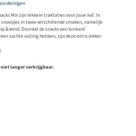
erproblemen
nd te zwaar wordt?
eoordelingen
derdom en dementie
lp! Mijn hond plast in
cks Mix zijn lekkere traktaties voor jouw kat. In
is. Wat nu?
ergewicht en conditie
n snoepjes in twee verschillende smaken, namelijk
kijk alles
kip & eend. Doordat de snacks een krokant
ieren, pezen en botten
 een zachte vulling hebben, zijn deze extra lekker
uchtbaarheid
e
kijk alles
 niet langer verkrijgbaar.