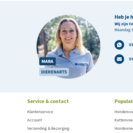
Heb je 
Wij zijn 
Maandag t/
S
St
Service & contact
Populai
Klantenservice
Hondenvo
Account
Kattenvoe
Verzending & Bezorging
Hondenrie