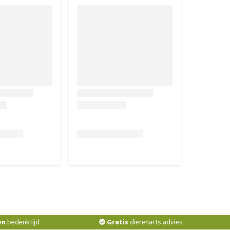
en
bedenktijd
Gratis
dierenarts advies