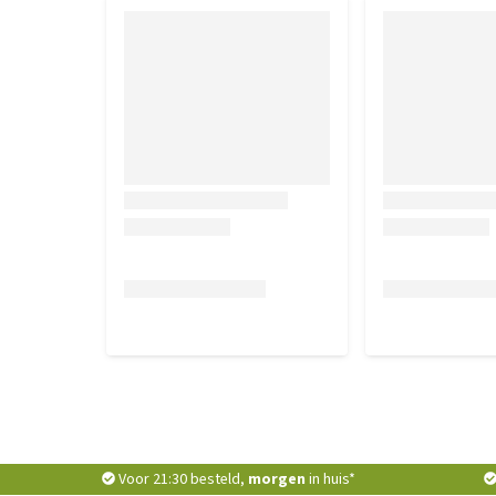
Voor 21:30 besteld,
morgen
in huis*