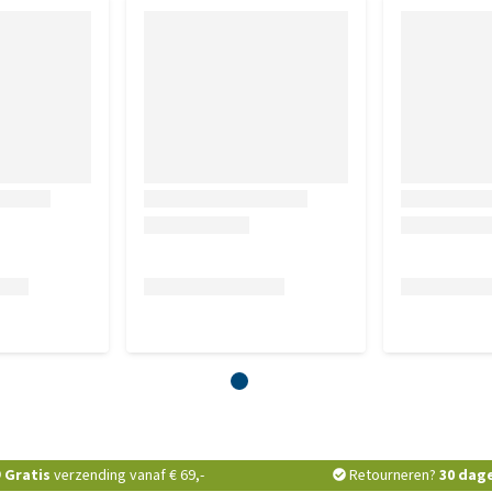
Gratis
verzending vanaf € 69,-
Retourneren?
30 dag