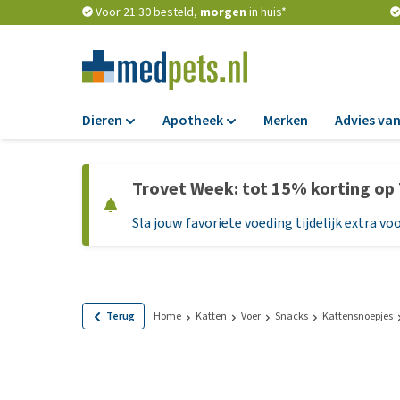
Voor 21:30 besteld,
morgen
in huis*
Dieren
Apotheek
Merken
Advies van
Voer
Apotheek
Trovet Week: tot 15% korting op
Hondenbrokken
Vlooien en teken
Sla jouw favoriete voeding tijdelijk extra voo
Natvoer
Ontworming
Dieetvoer
Medicijnen en
supplementen
Standaardvoer
Probiotica en we
Graanvrij honden
Terug
Home
Katten
Voer
Snacks
Kattensnoepjes
Vitamines en min
Puppyvoer en sna
Medische benodi
Glutenvrij honden