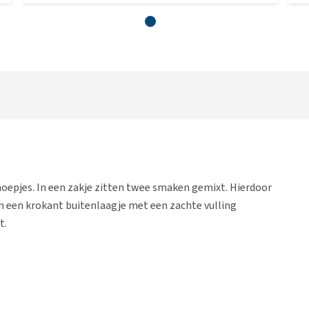
noepjes. In een zakje zitten twee smaken gemixt. Hierdoor
ben een krokant buitenlaagje met een zachte vulling
t.