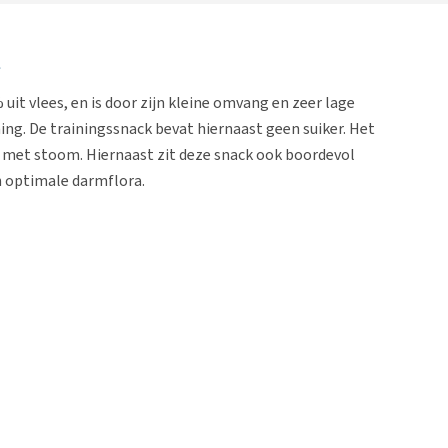
t
it vlees, en is door zijn kleine omvang en zeer lage
ning. De trainingssnack bevat hiernaast geen suiker. Het
n met stoom. Hiernaast zit deze snack ook boordevol
n optimale darmflora.