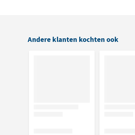
Smaak
Hert
Andere klanten kochten ook
Inhoud
50 gram
Samenstelling
Hertenvlees 99,5%, inuline (FOS) 0,5%