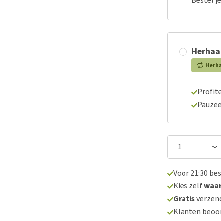
Bestel j
Herhaal
Herh
Profite
Pauzee
Voor 21:30 be
Kies zelf
waa
Gratis
verzend
Klanten beoo