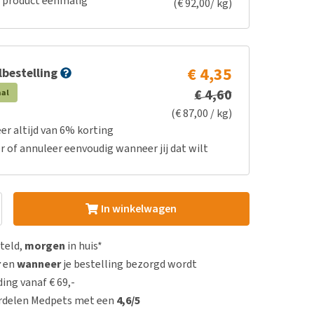
e product eenmalig
(€ 92,00/ kg)
€ 4,35
bestelling
€ 4,60
aal
(€ 87,00 / kg)
er altijd van 6% korting
r of annuleer eenvoudig wanneer jij dat wilt
In winkelwagen
steld,
morgen
in huis*
r
en
wanneer
je bestelling bezorgd wordt
ing vanaf € 69,-
rdelen Medpets met een
4,6/5