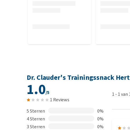
Dr. Clauder's Trainingssnack Her
1.0
/5
1
-
1
van
1 Reviews
5 Sterren
0%
4 Sterren
0%
3 Sterren
0%