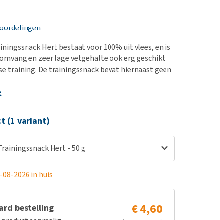
erproblemen
nd te zwaar wordt?
derdom en dementie
lp! Mijn hond plast in
eoordelingen
is. Wat nu?
ergewicht en conditie
kijk alles
ainingssnack Hert bestaat voor 100% uit vlees, en is
ieren, pezen en botten
e omvang en zeer lage vetgehalte ook erg geschikt
uchtbaarheid
kse training. De trainingssnack bevat hiernaast geen
kijk alles
e
ct (1 variant)
 Trainingssnack Hert - 50 g
-08-2026 in huis
€ 4,60
rd bestelling