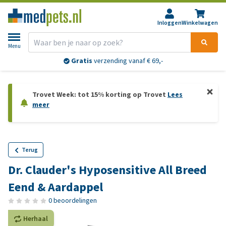
Inloggen
Winkelwagen
Menu
Gratis
verzending vanaf € 69,-
Trovet Week: tot 15% korting op Trovet
Lees
meer
Terug
Dr. Clauder's Hyposensitive All Breed
Eend & Aardappel
0 beoordelingen
Herhaal