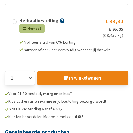
Herhaalbestelling
€ 33,80
€ 35,95
Herhaal
(€ 8,45 / kg)
Profiteer altijd van 6% korting
Pauzeer of annuleer eenvoudig wanneer jij dat wilt
In winkelwagen
Voor 21:30 besteld,
morgen
in huis*
Kies zelf
waar
en
wanneer
je bestelling bezorgd wordt
Gratis
verzending vanaf € 69,-
Klanten beoordelen Medpets met een
4,6/5
Gerelateerde producten