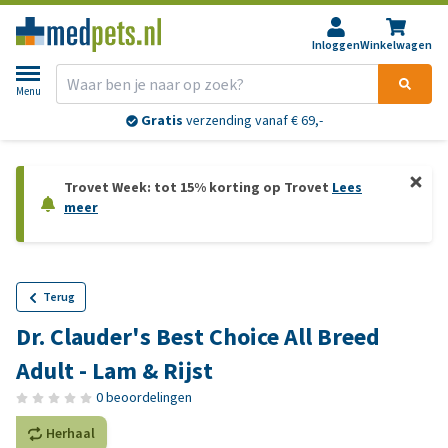
Inloggen
Winkelwagen
Menu
Gratis
verzending vanaf € 69,-
Trovet Week: tot 15% korting op Trovet
Lees
meer
Terug
Dr. Clauder's Best Choice All Breed
Adult - Lam & Rijst
0 beoordelingen
Herhaal