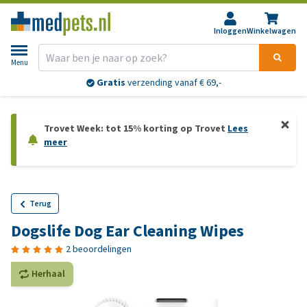
Inloggen
Winkelwagen
Menu
Gratis
verzending vanaf € 69,-
Trovet Week: tot 15% korting op Trovet
Lees
meer
Terug
Dogslife Dog Ear Cleaning Wipes
2 beoordelingen
Herhaal