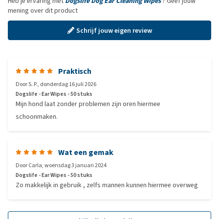
Heb je ervaring met
Dogslife Dog Ear Cleaning Wipes
? Geef jouw
mening over dit product
Schrijf jouw eigen review
Praktisch
Door
S. P.
,
donderdag 16 juli 2026
Dogslife - Ear Wipes - 50 stuks
Mijn hond laat zonder problemen zijn oren hiermee
schoonmaken.
Wat een gemak
Door
Carla
,
woensdag 3 januari 2024
Dogslife - Ear Wipes - 50 stuks
Zo makkelijk in gebruik , zelfs mannen kunnen hiermee overweg