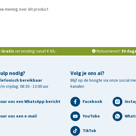
uw mening over dit product
Gratis
verzending vanaf € 69,-
Retourneren?
30 dag
hulp nodig?
Volg je ons al?
telefonisch bereikbaar
Blijf op de hoogte via onze social m
m vrijdag: 08:30 - 13:00 uur
kanalen
tuur ons een WhatsApp bericht
Facebook
Inst
uur ons een e-mail
YouTube
What
TikTok