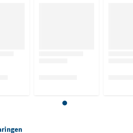
). Aangezien wij vaak geconfronteerd worden met producten
n wij helaas deze regels hanteren voor het passen en / of
aringen