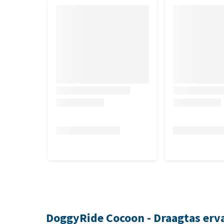
komt dan ten bate van een goed doel (lokaal asiel
die niet in nieuwstaat worden geretourneerd, moete
terugsturen.
DoggyRide Cocoon - Draagtas erv