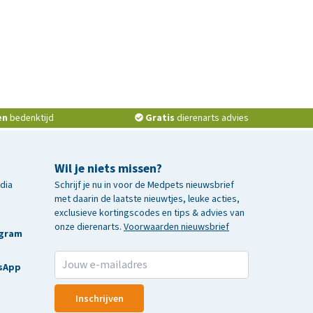
en
bedenktijd
Gratis
dierenarts advies
Wil je niets missen?
edia
Schrijf je nu in voor de Medpets nieuwsbrief
met daarin de laatste nieuwtjes, leuke acties,
exclusieve kortingscodes en tips & advies van
onze dierenarts.
Voorwaarden nieuwsbrief
agram
sApp
Inschrijven