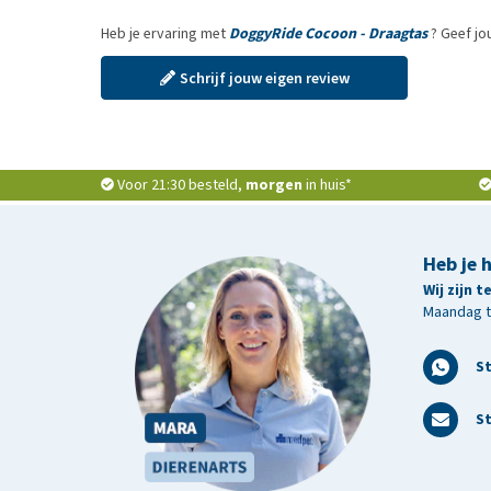
Heb je ervaring met
DoggyRide Cocoon - Draagtas
? Geef jo
Schrijf jouw eigen review
Voor 21:30 besteld,
morgen
in huis*
Heb je 
Wij zijn 
Maandag t/
S
St