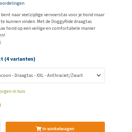
erproblemen
nd te zwaar wordt?
eoordelingen
derdom en dementie
lp! Mijn hond plast in
 bent naar veelzijdige vervoerstas voor je hond maar
is. Wat nu?
ergewicht en conditie
et te kunnen vinden. Met de DoggyRide draagtas
kijk alles
ouw hond op een veilige en comfortabele manier
ieren, pezen en botten
en!
uchtbaarheid
e
kijk alles
ct (4 varianten)
coon - Draagtas - XXL - Anthraciet/Zwart
orgen in huis
0
In winkelwagen