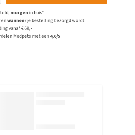
steld,
morgen
in huis*
r
en
wanneer
je bestelling bezorgd wordt
ing vanaf € 69,-
rdelen Medpets met een
4,6/5