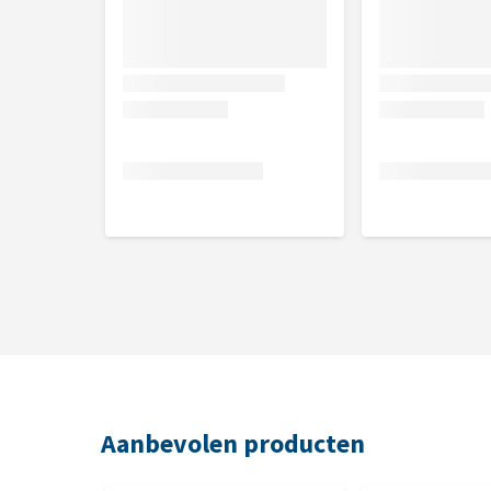
XL: 9 kg
XXL: 12 kg
Kleur
Rood/Zwart of Anthraciet/Zwart
Maten
XL en XXL
Wat als mijn hond niet in de Dog
Om te controleren of je hond in de tas past, mag je 
Zo kun je controleren of het past. Je mag de tas, w
Aanbevolen producten
aanraking is geweest met jouw huisdier. Indien wij 
gedragen is, hondenhaar bevat, vies ruikt of gewass