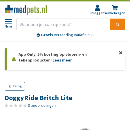
Inloggen
Winkelwagen
Menu
Gratis
verzending vanaf € 69,-
App Only: 5% korting op vlooien- en
tekenproducten!
Lees meer
Terug
DoggyRide Britch Lite
0 beoordelingen