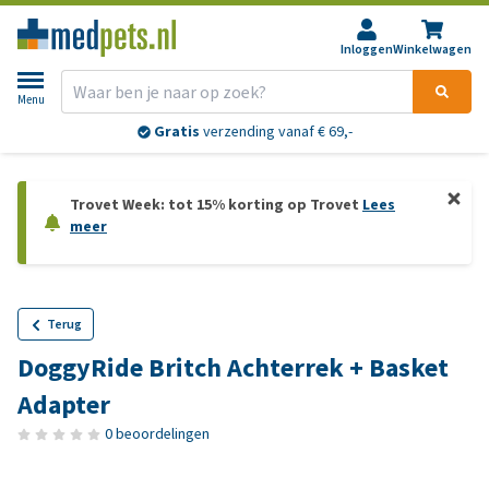
Inloggen
Winkelwagen
Menu
Gratis
verzending vanaf € 69,-
Trovet Week: tot 15% korting op Trovet
Lees
meer
Terug
DoggyRide Britch Achterrek + Basket
Adapter
0 beoordelingen