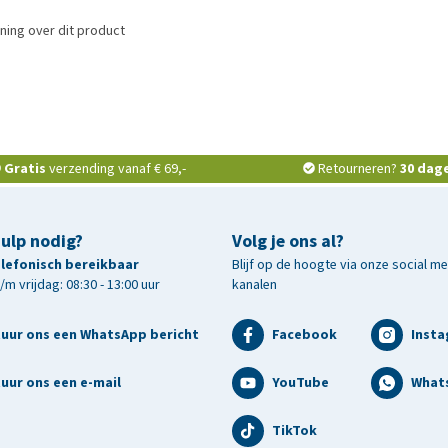
ning over dit product
Gratis
verzending vanaf € 69,-
Retourneren?
30 dag
hulp nodig?
Volg je ons al?
telefonisch bereikbaar
Blijf op de hoogte via onze social m
m vrijdag: 08:30 - 13:00 uur
kanalen
tuur ons een WhatsApp bericht
Facebook
Inst
uur ons een e-mail
YouTube
What
TikTok