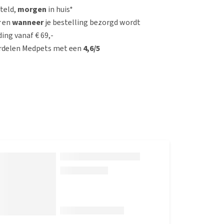
steld,
morgen
in huis*
r
en
wanneer
je bestelling bezorgd wordt
ing vanaf € 69,-
rdelen Medpets met een
4,6/5