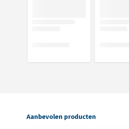
4 haringen
100 m touw
3 lokazen
3 rollen plastic zakjes (te gebruiken als aas)
Afstandsbediening (inclusief 2 AAA batterijen)
Oplader
Rugzak
Aanbevolen producten