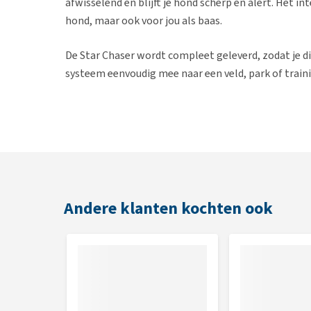
afwisselend en blijft je hond scherp en alert. Het in
hond, maar ook voor jou als baas.
De Star Chaser wordt compleet geleverd, zodat je di
systeem eenvoudig mee naar een veld, park of traini
Eigenschappen
Innovatief hondenspeelgoed
Binnen enkele minuten op te zetten
Stimuleert het natuurlijke jacht- en achtervolgi
Ideaal voor energieke honden
Andere klanten kochten ook
Compleet geleverd inclusief accessoires en dra
Inhoud
1 hoofdapparaat
3 katrollen