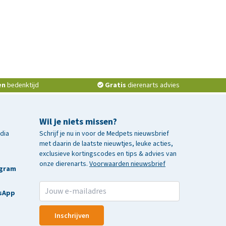
en
bedenktijd
Gratis
dierenarts advies
Wil je niets missen?
edia
Schrijf je nu in voor de Medpets nieuwsbrief
met daarin de laatste nieuwtjes, leuke acties,
exclusieve kortingscodes en tips & advies van
onze dierenarts.
Voorwaarden nieuwsbrief
agram
sApp
Inschrijven