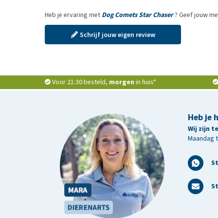
Heb je ervaring met
Dog Comets Star Chaser
? Geef jouw me
Schrijf jouw eigen review
Voor 21:30 besteld,
morgen
in huis*
Heb je 
Wij zijn 
Maandag t/
S
St