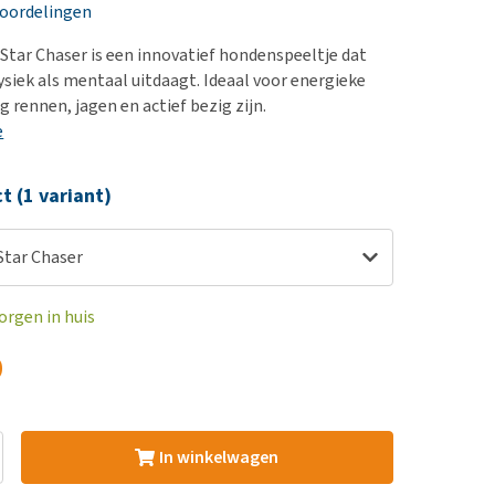
erproblemen
nd te zwaar wordt?
eoordelingen
derdom en dementie
lp! Mijn hond plast in
tar Chaser is een innovatief hondenspeeltje dat
is. Wat nu?
ergewicht en conditie
siek als mentaal uitdaagt. Ideaal voor energieke
kijk alles
 rennen, jagen en actief bezig zijn.
ieren, pezen en botten
e
uchtbaarheid
kijk alles
ct (1 variant)
tar Chaser
orgen in huis
0
In winkelwagen