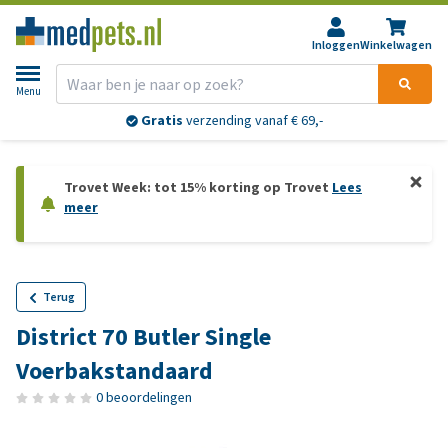
Inloggen
Winkelwagen
Menu
Gratis
verzending vanaf € 69,-
Trovet Week: tot 15% korting op Trovet
Lees
meer
Terug
District 70 Butler Single
Voerbakstandaard
0 beoordelingen