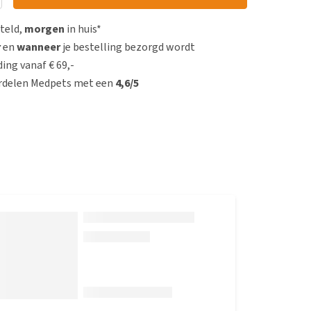
steld,
morgen
in huis*
r
en
wanneer
je bestelling bezorgd wordt
ing vanaf € 69,-
rdelen Medpets met een
4,6/5