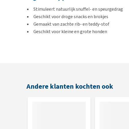
Stimuleert natuurlijk snuffel- en speurgedrag
Geschikt voor droge snacks en brokjes
Gemaakt van zachte rib- en teddy-stof
Geschikt voor kleine en grote honden
Kleur
Taupe of merengue
Afmetingen
Andere klanten kochten ook
Ø13 cm of Ø19 cm