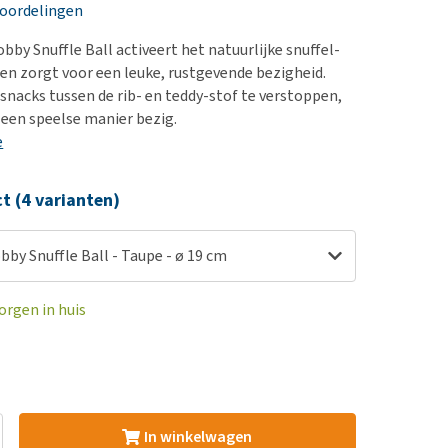
erproblemen
nd te zwaar wordt?
eoordelingen
derdom en dementie
lp! Mijn hond plast in
obby Snuffle Ball activeert het natuurlijke snuffel-
is. Wat nu?
ergewicht en conditie
en zorgt voor een leuke, rustgevende bezigheid.
kijk alles
 snacks tussen de rib- en teddy-stof te verstoppen,
ieren, pezen en botten
p een speelse manier bezig.
uchtbaarheid
e
kijk alles
ct (4 varianten)
obby Snuffle Ball - Taupe - ø 19 cm
orgen in huis
In winkelwagen