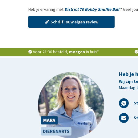
Heb je ervaring met
District 70 Bobby Snuffle Ball
? Geef jo
Schrijf jouw eigen review
Voor 21:30 besteld,
morgen
in huis*
Heb je 
Wij zijn 
Maandag t/
S
St