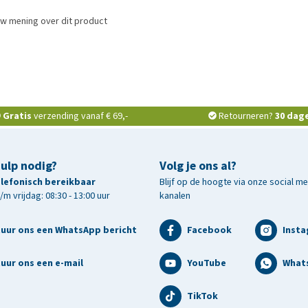
uw mening over dit product
Gratis
verzending vanaf € 69,-
Retourneren?
30 dag
hulp nodig?
Volg je ons al?
telefonisch bereikbaar
Blijf op de hoogte via onze social m
m vrijdag: 08:30 - 13:00 uur
kanalen
tuur ons een WhatsApp bericht
Facebook
Inst
uur ons een e-mail
YouTube
What
TikTok