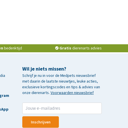
en
bedenktijd
Gratis
dierenarts advies
Wil je niets missen?
edia
Schrijf je nu in voor de Medpets nieuwsbrief
met daarin de laatste nieuwtjes, leuke acties,
exclusieve kortingscodes en tips & advies van
onze dierenarts.
Voorwaarden nieuwsbrief
agram
sApp
Inschrijven