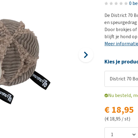
Bench
Nierproblemen
BARF
Ni
ho
er
0 b
Voer- en drinkbakken
Ouderdom en dementie
Puppy apotheek
Ou
He
nvoer
De District 70 B
hu
Op reis en onderweg
Overgewicht en conditie
Vuurwerkangst
Ov
en speurgedrag 
r
Be
Door brokjes of
Bekijk alles
Bekijk alles
Puppy benodigdheden
Sp
blijft je hond o
Bekijk alles
Vr
Meer informati
Be
Kies je produ
District 70 B
Nu besteld, m
€ 18,95
(€ 18,95 / st)