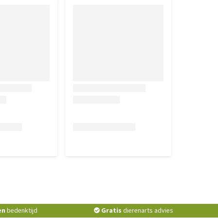
en
bedenktijd
Gratis
dierenarts advies