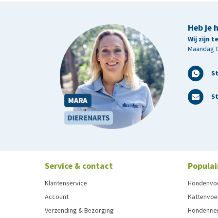
Heb je 
Wij zijn 
Maandag t/
S
St
Service & contact
Populai
Klantenservice
Hondenvo
Account
Kattenvoe
Verzending & Bezorging
Hondenrie