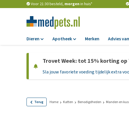
Voor 21:30 besteld,
morgen
in huis*
Dieren
Apotheek
Merken
Advies van
Voer
Apotheek
Trovet Week: tot 15% korting op
Hondenbrokken
Vlooien en teken
Sla jouw favoriete voeding tijdelijk extra voo
Natvoer
Ontworming
Dieetvoer
Medicijnen en
supplementen
Standaardvoer
Probiotica en we
Graanvrij honden
Terug
Home
Katten
Benodigdheden
Manden en kus
Vitamines en min
Puppyvoer en sna
Medische benodi
Glutenvrij honden