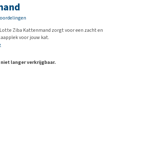
erproblemen
nd te zwaar wordt?
mand
derdom en dementie
lp! Mijn hond plast in
eoordelingen
is. Wat nu?
ergewicht en conditie
kijk alles
 Lotte Ziba Kattenmand zorgt voor een zacht en
ieren, pezen en botten
aapplek voor jouw kat.
uchtbaarheid
e
kijk alles
 niet langer verkrijgbaar.