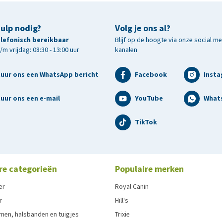
hulp nodig?
Volg je ons al?
telefonisch bereikbaar
Blijf op de hoogte via onze social m
m vrijdag: 08:30 - 13:00 uur
kanalen
tuur ons een WhatsApp bericht
Facebook
Inst
uur ons een e-mail
YouTube
What
TikTok
re categorieën
Populaire merken
er
Royal Canin
r
Hill's
men, halsbanden en tuigjes
Trixie