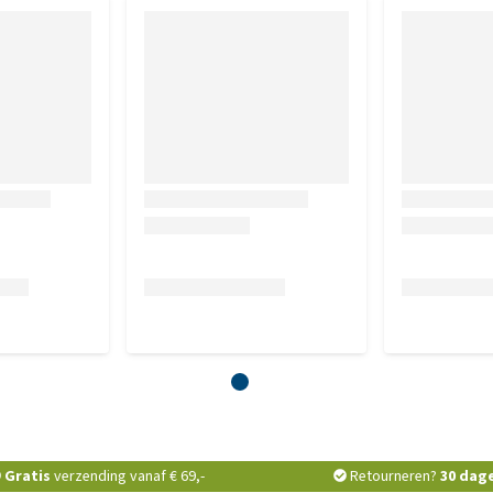
Gratis
verzending vanaf € 69,-
Retourneren?
30 dag