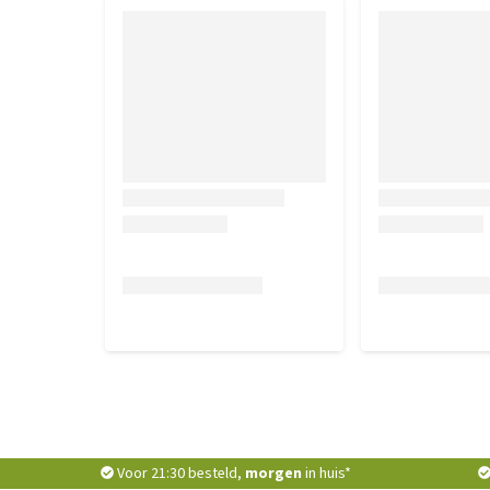
Voor 21:30 besteld,
morgen
in huis*