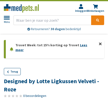
Inloggen
Winkelwagen
Menu
Retourneren?
30 dagen
bedenktijd
Trovet Week: tot 15% korting op Trovet
Lees
meer
Terug
Designed by Lotte Ligkussen Velveti -
Roze
0 beoordelingen