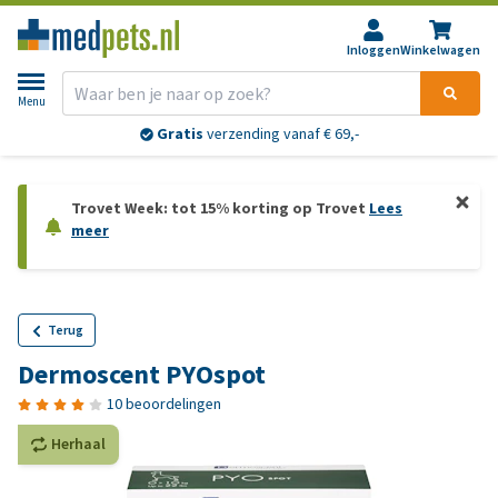
Inloggen
Winkelwagen
Menu
Gratis
verzending vanaf € 69,-
Trovet Week: tot 15% korting op Trovet
Lees
meer
Terug
Dermoscent PYOspot
10 beoordelingen
Herhaal