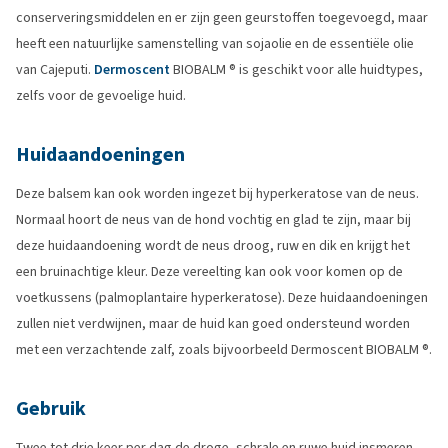
conserveringsmiddelen en er zijn geen geurstoffen toegevoegd, maar
heeft een natuurlijke samenstelling van sojaolie en de essentiële olie
van Cajeputi.
Dermoscent
BIOBALM ® is geschikt voor alle huidtypes,
zelfs voor de gevoelige huid.
Huidaandoeningen
Deze balsem kan ook worden ingezet bij hyperkeratose van de neus.
Normaal hoort de neus van de hond vochtig en glad te zijn, maar bij
deze huidaandoening wordt de neus droog, ruw en dik en krijgt het
een bruinachtige kleur. Deze vereelting kan ook voor komen op de
voetkussens (palmoplantaire hyperkeratose). Deze huidaandoeningen
zullen niet verdwijnen, maar de huid kan goed ondersteund worden
met een verzachtende zalf, zoals bijvoorbeeld Dermoscent BIOBALM ®.
Gebruik
Twee tot drie keer per dag de droge, schrale en ruwe huid insmeren.