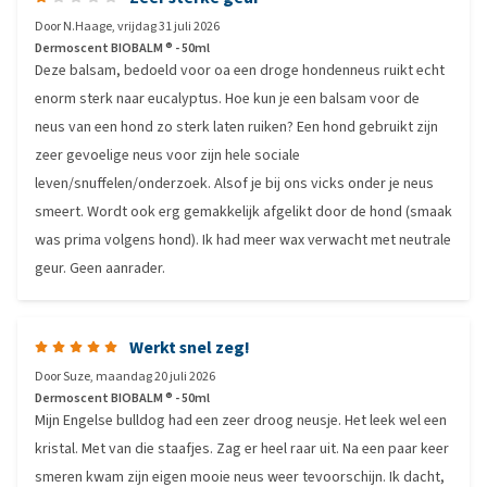
Door
N.Haage
,
vrijdag 31 juli 2026
Dermoscent BIOBALM ® - 50ml
Deze balsam, bedoeld voor oa een droge hondenneus ruikt echt
enorm sterk naar eucalyptus. Hoe kun je een balsam voor de
neus van een hond zo sterk laten ruiken? Een hond gebruikt zijn
zeer gevoelige neus voor zijn hele sociale
leven/snuffelen/onderzoek. Alsof je bij ons vicks onder je neus
smeert. Wordt ook erg gemakkelijk afgelikt door de hond (smaak
was prima volgens hond). Ik had meer wax verwacht met neutrale
geur. Geen aanrader.
Werkt snel zeg!
Door
Suze
,
maandag 20 juli 2026
Dermoscent BIOBALM ® - 50ml
Mijn Engelse bulldog had een zeer droog neusje. Het leek wel een
kristal. Met van die staafjes. Zag er heel raar uit. Na een paar keer
smeren kwam zijn eigen mooie neus weer tevoorschijn. Ik dacht,