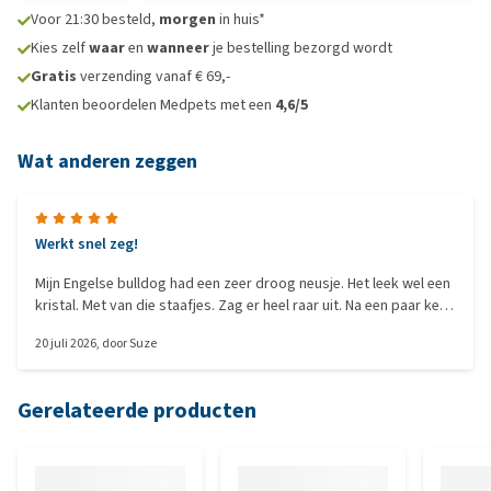
Voor 21:30 besteld,
morgen
in huis*
Kies zelf
waar
en
wanneer
je bestelling bezorgd wordt
Gratis
verzending vanaf € 69,-
Klanten beoordelen Medpets met een
4,6/5
Wat anderen zeggen
Werkt snel zeg!
Mijn Engelse bulldog had een zeer droog neusje. Het leek wel een
kristal. Met van die staafjes. Zag er heel raar uit. Na een paar keer
smeren kwam zijn eigen mooie neus weer tevoorschijn. Ik dacht,
20 juli 2026
, door
Suze
nu al? Heel blij mee.....dus zeker aan te raden hoor! Hij heeft ook
wat eelt bij zn pootjes, kussentjes. Daar smeer ik het ook en dat
eelt wordt ook minder nu. Blij!
Gerelateerde producten