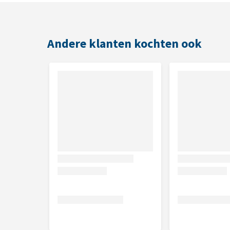
Samenstelling
Het bevat oplosbare colloïdale havermout, cocamid
Andere klanten kochten ook
Let op
Uitsluitend voor uitwendig gebruik
Contact met de ogen vermijden
Als huidirritatie ontstaat of toeneemt, zet dan 