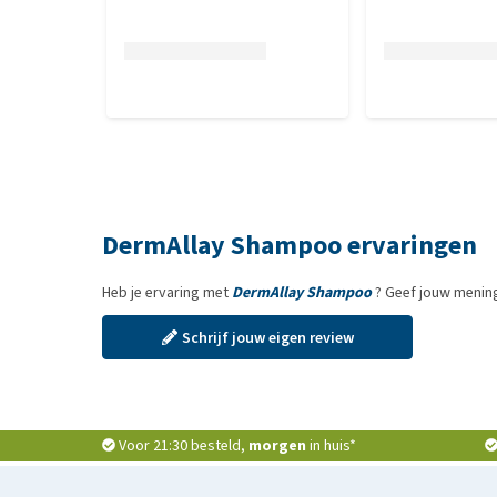
DermAllay Shampoo ervaringen
Heb je ervaring met
DermAllay Shampoo
? Geef jouw mening
Schrijf jouw eigen review
Voor 21:30 besteld,
morgen
in huis*