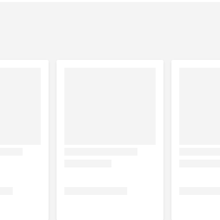
opropylbetaïne, lauramide, natriumlactaat, glutamaat.
het gebruik stop en raadpleeg je dierenarts