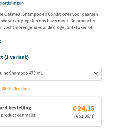
erproblemen
nd te zwaar wordt?
eoordelingen
derdom en dementie
lp! Mijn hond plast in
ne Oatmeal Shampoo en Conditioner voor paarden
is. Wat nu?
ergewicht en conditie
ende verzorgingslijn obv havermout. De producten
kijk alles
jn vochtinbrengend voor de droge, ontstoken of
ieren, pezen en botten
uchtbaarheid
e
kijk alles
ct (1 variant)
uine Shampoo 473 ml.
-08-2026 in huis
€ 24,15
rd bestelling
e product eenmalig
(€ 51,06/ l)