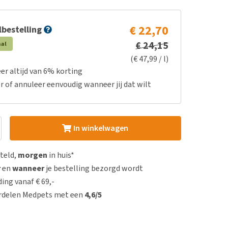
€ 22,70
bestelling
€ 24,15
aal
(€ 47,99 / l)
er altijd van 6% korting
r of annuleer eenvoudig wanneer jij dat wilt
In winkelwagen
steld,
morgen
in huis*
r
en
wanneer
je bestelling bezorgd wordt
ing vanaf € 69,-
rdelen Medpets met een
4,6/5