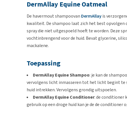
DermAllay Equine Oatmeal
De havermout shampoovan
DermAllay
is verzorgen
kwaliteit. De shampoo laat zich het best opvolgen d
spray die niet uitgespoeld hoeft te worden. Deze spr
vochtinbrengend voor de huid. Bevat glycerine, sili
mackalene.
Toepassing
DermAllay Equine Shampoo
: je kan de shampo
vervolgens licht inmasseren tot het licht begint te
huid intrekken. Vervolgens grondig uitspoelen.
DermAllay Equine Conditioner
: de conditioner 
gebruik op een droge huid kan je de de conditioner o
conditioner op een vochtige huid wilt gebruiken kan
de vacht hebt ontdaan van overtollig water kan je 