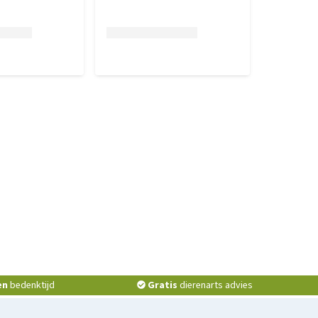
en
bedenktijd
Gratis
dierenarts advies