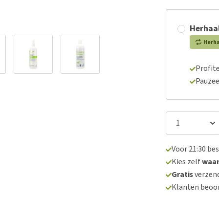
Herhaal
Herh
Profite
Pauzee
Voor 21:30 be
Kies zelf
waa
Gratis
verzend
Klanten beoo