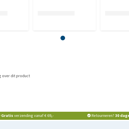
 over dit product
Gratis
verzending vanaf € 69,-
Retourneren?
30 dag