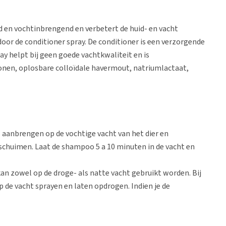
d en vochtinbrengend en verbetert de huid- en vacht
oor de conditioner spray. De conditioner is een verzorgende
ay helpt bij geen goede vachtkwaliteit en is
conen, oplosbare colloïdale havermout, natriumlactaat,
o aanbrengen op de vochtige vacht van het dier en
 schuimen. Laat de shampoo 5 a 10 minuten in de vacht en
kan zowel op de droge- als natte vacht gebruikt worden. Bij
p de vacht sprayen en laten opdrogen. Indien je de
 je dit het beste doen na het wassen van het paard. Nadat je
de conditioner aanbrengen. Voor gebruik goed schudden.