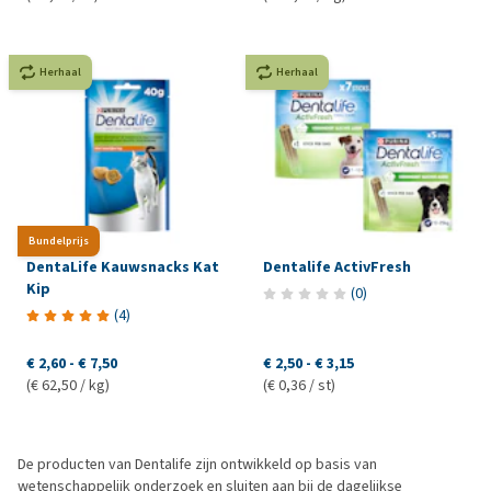
Herhaal
Herhaal
Bundelprijs
DentaLife Kauwsnacks Kat
Dentalife ActivFresh
Kip
(
0
)
(
4
)
€ 2,60
-
€ 7,50
€ 2,50
-
€ 3,15
(€ 62,50 / kg)
(€ 0,36 / st)
De producten van Dentalife zijn ontwikkeld op basis van
wetenschappelijk onderzoek en sluiten aan bij de dagelijkse