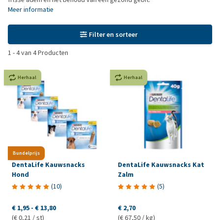
Meer informatie
Filter en sorteer
1
-
4
van
4
Producten
Herhaal
Herhaal
Bundelprijs
DentaLife Kauwsnacks
DentaLife Kauwsnacks Kat
Hond
Zalm
(
10
)
(
5
)
€ 1,95
-
€ 13,80
€ 2,70
(€ 0,21 / st)
(€ 67,50 / kg)