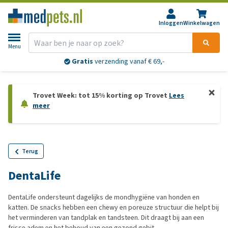
Inloggen
Winkelwagen
Menu
Gratis
verzending vanaf € 69,-
Trovet Week: tot 15% korting op Trovet
Lees
meer
Terug
DentaLife
DentaLife ondersteunt dagelijks de mondhygiëne van honden en
katten. De snacks hebben een chewy en poreuze structuur die helpt bij
het verminderen van tandplak en tandsteen. Dit draagt bij aan een
frisse adem en het behoud van een gezond gebit.