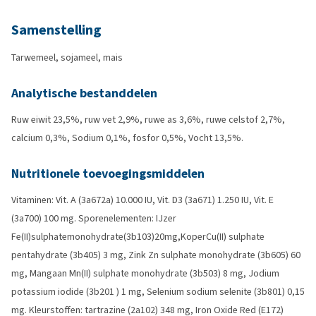
Samenstelling
Tarwemeel, sojameel, mais
Analytische bestanddelen
Ruw eiwit 23,5%, ruw vet 2,9%, ruwe as 3,6%, ruwe celstof 2,7%,
calcium 0,3%, Sodium 0,1%, fosfor 0,5%, Vocht 13,5%.
Nutritionele toevoegingsmiddelen
Vitaminen: Vit. A (3a672a) 10.000 IU, Vit. D3 (3a671) 1.250 IU, Vit. E
(3a700) 100 mg. Sporenelementen: IJzer
Fe(II)sulphatemonohydrate(3b103)20mg,KoperCu(II) sulphate
pentahydrate (3b405) 3 mg, Zink Zn sulphate monohydrate (3b605) 60
mg, Mangaan Mn(II) sulphate monohydrate (3b503) 8 mg, Jodium
potassium iodide (3b201 ) 1 mg, Selenium sodium selenite (3b801) 0,15
mg. Kleurstoffen: tartrazine (2a102) 348 mg, Iron Oxide Red (E172)