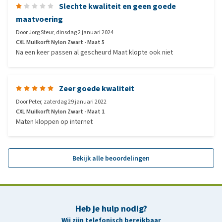
Slechte kwaliteit en geen goede
maatvoering
Door
Jorg Steur
,
dinsdag 2 januari 2024
CXL Muilkorft Nylon Zwart - Maat 5
Na een keer passen al gescheurd Maat klopte ook niet
Zeer goede kwaliteit
Door
Peter
,
zaterdag 29 januari 2022
CXL Muilkorft Nylon Zwart - Maat 1
Maten kloppen op internet
Bekijk alle beoordelingen
Heb je hulp nodig?
Wij zijn telefonisch bereikbaar