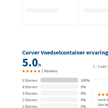
Curver Voedselcontainer ervarin
5.0
/5
1
-
1
van
1 Reviews
5 Sterren
100%
4 Sterren
0%
3 Sterren
0%
2 Sterren
0%
Curver 
Van be
1 Sterren
0%