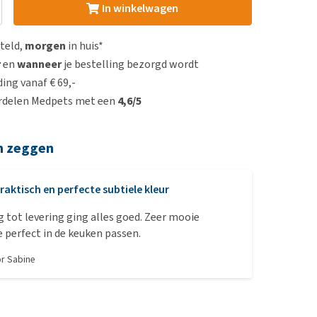
In winkelwagen
steld,
morgen
in huis*
r
en
wanneer
je bestelling bezorgd wordt
ing vanaf € 69,-
rdelen Medpets met een
4,6/5
n zeggen
raktisch en perfecte subtiele kleur
g tot levering ging alles goed. Zeer mooie
e perfect in de keuken passen.
or
Sabine