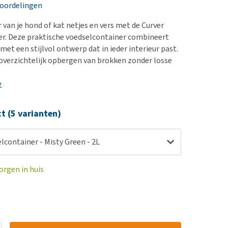
erproblemen
nd te zwaar wordt?
eoordelingen
derdom en dementie
lp! Mijn hond plast in
 van je hond of kat netjes en vers met de Curver
is. Wat nu?
ergewicht en conditie
r. Deze praktische voedselcontainer combineert
kijk alles
et een stijlvol ontwerp dat in ieder interieur past.
ieren, pezen en botten
 overzichtelijk opbergen van brokken zonder losse
uchtbaarheid
e
kijk alles
ct (5 varianten)
lcontainer - Misty Green - 2L
orgen in huis