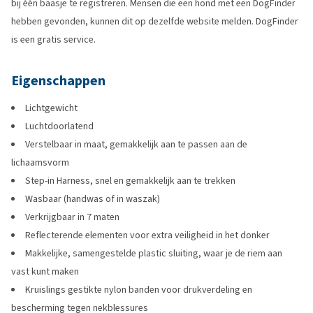
bij één baasje te registreren. Mensen die een hond met een DogFinder
hebben gevonden, kunnen dit op dezelfde website melden. DogFinder
is een gratis service.
Eigenschappen
Lichtgewicht
Luchtdoorlatend
Verstelbaar in maat, gemakkelijk aan te passen aan de
lichaamsvorm
Step-in Harness, snel en gemakkelijk aan te trekken
Wasbaar (handwas of in waszak)
Verkrijgbaar in 7 maten
Reflecterende elementen voor extra veiligheid in het donker
Makkelijke, samengestelde plastic sluiting, waar je de riem aan
vast kunt maken
Kruislings gestikte nylon banden voor drukverdeling en
bescherming tegen nekblessures