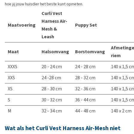
hoe jij jouw huisdier het beste kunt opmeten.
Curli Vest
Harness Air-
Maatvoering
Puppy Set
Mesh &
Leash
Afmeting
Maat
Halsomvang
Borstomvang
riem
XXXS
20 - 24 cm
24 - 28 cm
140 x 1,5 c
XXS
24 -28 cm
28 - 32 cm
140 x 1,5 c
XS
28 - 30 cm
32 - 36 cm
140 x 1,5 c
S
30 - 32 cm
36 - 44 cm
140 x 1,5 c
M
32 - 34 cm
44 - 48 cm
140 x 2 cm
Wat als het Curli Vest Harness Air-Mesh niet