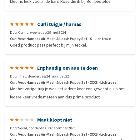
kleur is leuk vooral de hard Rose die ik bij Boll bestelde.
Curli tuigje / harnas
Door
Conny
,
woensdag 29 mei 2024
Curli Vest Harness Air-Mesh & Leash Puppy Set - S - Lichtroze
Goed product past perfect bij mijn teckel.
Erg handig om aan te doen
Door
Theo
,
donderdag 24 maart 2022
Curli Vest Harness Air-Mesh & Leash Puppy Set - XXXS - Lichtroze
Met het vorige tuigje was het iedere keer een gevecht nu is het
iedere keer vrede.meteen aan dus.prima product.
Maat klopt niet
Door
Seval
,
donderdag 30 december 2021
Curli Vest Harness Air-Mesh & Leash Puppy Set - XXXS - Lichtroze