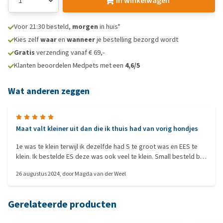
In winkelwagen
Voor 21:30 besteld,
morgen
in huis*
Kies zelf
waar
en
wanneer
je bestelling bezorgd wordt
Gratis
verzending vanaf € 69,-
Klanten beoordelen Medpets met een
4,6/5
Wat anderen zeggen
Maat valt kleiner uit dan die ik thuis had van vorig hondjes
1e was te klein terwijl ik dezelfde had S te groot was en EES te
klein. Ik bestelde ES deze was ook veel te klein. Small besteld bij
Boll.com moest ik uitrekken, nog aan de kleine kant. De
26 augustus 2024
, door
Magda van der Weel
riemhaakjes zijn van plastic niet erg sterk. De metalen
riemhaakjes van vroeger waren beter. Gebruik nu mijn oude 2
small weer. Jammer van 1 werkt klittenband bijna niet meer. De
Gerelateerde producten
kleur is leuk vooral de hard Rose die ik bij Boll bestelde.