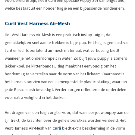
voorbereid te zijn, heeft Curli een speciale Puppy Set samengesteld,
welke bestaat uit een hondentuigje en een bijpassende hondenriem.
Curli Vest Harness Air-Mesh
Het Vest Harness Air-Mesh is een praktisch instap-tuigje, dat
gemakkelijk en snel aan te trekken is bij je pup. Het tuig is gemaakt van
licht en luchtdoorlatend air-mesh materiaal, wat verkoeling biedt
wanneer je het onderdompelt in water. Zo blijft jouw puppy 's zomers
lekker koel. De klittenbandsluiting maakt het eenvoudig om het
hondentuig te verstellen naar de vorm van het lichaam. Daarnaast is
het harnas voorzien van een samengestelde plastic sluiting, waaraan
je de Basic Leash bevestigt. Verder zorgen reflecterende onderdelen
voor extra veiligheid in het donker.
Het dragen van een tuig zorgt ervoor, dat wanneer jouw puppy aan de
lijn trekt, de krachten over de gehele borstkas worden verdeeld. Het
Vest Harness Air-Mesh van
Curli
biedt extra bescherming in de vorm