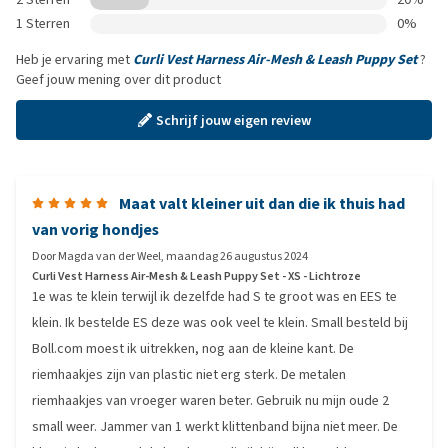
1 Sterren
0%
Heb je ervaring met
Curli Vest Harness Air-Mesh & Leash Puppy Set
?
Geef jouw mening over dit product
Schrijf jouw eigen review
Maat valt kleiner uit dan die ik thuis had
van vorig hondjes
Door
Magda van der Weel
,
maandag 26 augustus 2024
Curli Vest Harness Air-Mesh & Leash Puppy Set - XS - Lichtroze
1e was te klein terwijl ik dezelfde had S te groot was en EES te
klein. Ik bestelde ES deze was ook veel te klein. Small besteld bij
Boll.com moest ik uitrekken, nog aan de kleine kant. De
riemhaakjes zijn van plastic niet erg sterk. De metalen
riemhaakjes van vroeger waren beter. Gebruik nu mijn oude 2
small weer. Jammer van 1 werkt klittenband bijna niet meer. De