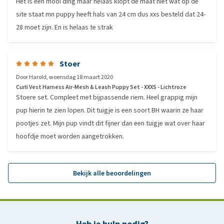
Het is een mooi ding maar helaas klopt de maat niet wat op de
site staat mn puppy heeft hals van 24 cm dus xxs besteld dat 24-
28 moet zijn. En is helaas te strak
Stoer
Door
Harold
,
woensdag 18 maart 2020
Curli Vest Harness Air-Mesh & Leash Puppy Set - XXXS - Lichtroze
Stoere set. Compleet met bijpassende riem. Heel grappig mijn
pup hierin te zien lopen. Dit tuigje is een soort BH waarin ze haar
pootjes zet. Mijn pup vindt dit fijner dan een tuigje wat over haar
hoofdje moet worden aangetrokken.
Bekijk alle beoordelingen