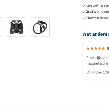
Kies zelf
waa
Gratis
verzend
Klanten beoo
Wat andere
G
Eindelijk een 
magnetische 
13 oktober 202