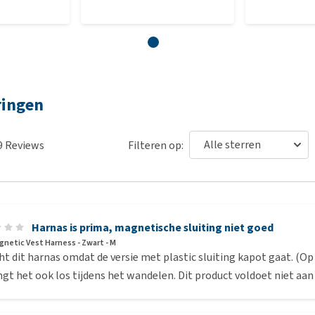
arness niet past?
s past, mag je het harnas uit de verpakking halen en naast
st. Je mag het harnas, wegens hygiënische redenen, niet
huisdier. Indien wij bij terugkomst constateren dat het
kt of gewassen is, dan wordt het product niet naar je
ringen
doel (lokaal asiel). Aangezien wij vaak geconfronteerd
n geretourneerd, moeten wij helaas deze regels hanteren
9
Reviews
Filteren op:
Harnas is prima, magnetische sluiting niet goed
agnetic Vest Harness - Zwart - M
ht dit harnas omdat de versie met plastic sluiting kapot gaat. (Op 
gt het ook los tijdens het wandelen. Dit product voldoet niet aa