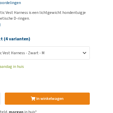
erproblemen
nd te zwaar wordt?
eoordelingen
derdom en dementie
lp! Mijn hond plast in
tic Vest Harness is een lichtgewicht hondentuigje
is. Wat nu?
ergewicht en conditie
tische D-ringen.
kijk alles
e
ieren, pezen en botten
uchtbaarheid
ct (4 varianten)
kijk alles
c Vest Harness - Zwart - M
aandag in huis
In winkelwagen
steld,
morgen
in huis*