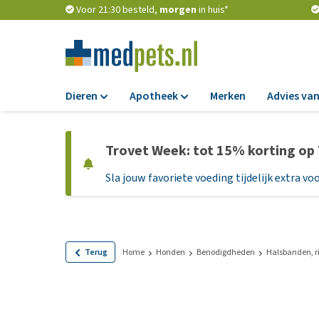
Voor 21:30 besteld,
morgen
in huis*
Dieren
Apotheek
Merken
Advies van
Voer
Apotheek
Trovet Week: tot 15% korting op
Hondenbrokken
Vlooien en teken
Sla jouw favoriete voeding tijdelijk extra voo
Natvoer
Ontworming
Dieetvoer
Medicijnen en
supplementen
Standaardvoer
Probiotica en we
Graanvrij honden
Terug
Home
Honden
Benodigdheden
Halsbanden, r
Vitamines en min
Puppyvoer en sna
Medische benodi
Glutenvrij honden