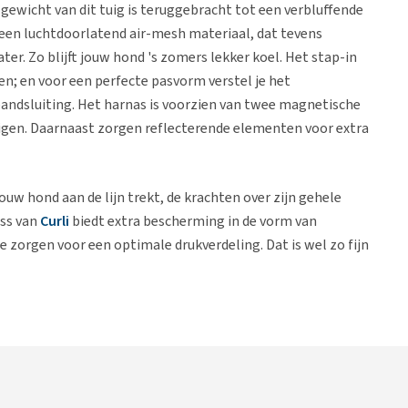
ewicht van dit tuig is teruggebracht tot een verbluffende
 een luchtdoorlatend air-mesh materiaal, dat tevens
er. Zo blijft jouw hond 's zomers lekker koel. Het stap-in
en; en voor een perfecte pasvorm verstel je het
andsluiting. Het harnas is voorzien van twee magnetische
tigen. Daarnaast zorgen reflecterende elementen voor extra
ouw hond aan de lijn trekt, de krachten over zijn gehele
ess van
Curli
biedt extra bescherming in de vorm van
e zorgen voor een optimale drukverdeling. Dat is wel zo fijn
ieke code, de zogenaamde DogFinder. Deze code vind je nabij
as. Na registratie op de website van
Curli
kun je met deze
lijk om meerdere harnassen voor één hond of meerdere