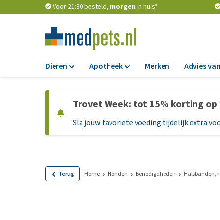
Voor 21:30 besteld,
morgen
in huis*
Dieren
Apotheek
Merken
Advies van
Voer
Apotheek
Trovet Week: tot 15% korting op
Hondenbrokken
Vlooien en teken
Sla jouw favoriete voeding tijdelijk extra voo
Natvoer
Ontworming
Dieetvoer
Medicijnen en
supplementen
Standaardvoer
Probiotica en we
Graanvrij honden
Terug
Home
Honden
Benodigdheden
Halsbanden, r
Vitamines en min
Puppyvoer en sna
Medische benodi
Glutenvrij honden