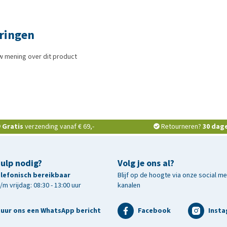
kt of gewassen is, dan wordt het product niet naar je
doel (lokaal asiel). Aangezien wij vaak geconfronteerd
n geretourneerd, moeten wij helaas deze regels hanteren
aringen
w mening over dit product
Gratis
verzending vanaf € 69,-
Retourneren?
30 dag
hulp nodig?
Volg je ons al?
telefonisch bereikbaar
Blijf op de hoogte via onze social m
m vrijdag: 08:30 - 13:00 uur
kanalen
tuur ons een WhatsApp bericht
Facebook
Inst