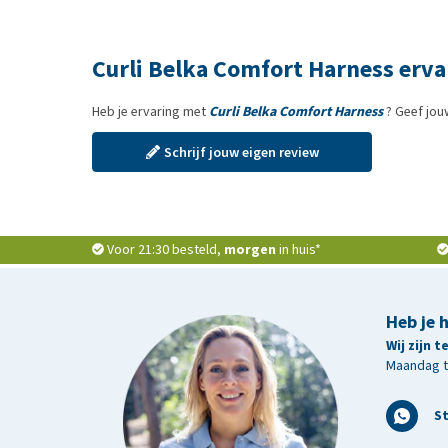
product bevlekt is, gedragen is, haar bevat, vies rui
teruggestuurd. Het komt dan ten bate van een goed 
worden met producten die niet in nieuwstaat worde
Curli Belka Comfort Harness erv
voor het passen en/of terugsturen.
Heb je ervaring met
Curli Belka Comfort Harness
? Geef jou
Schrijf jouw eigen review
Voor 21:30 besteld,
morgen
in huis*
Heb je 
Wij zijn 
Maandag t/
S