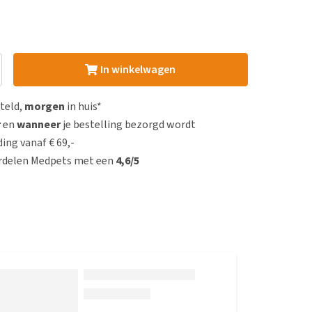
In winkelwagen
steld,
morgen
in huis*
r
en
wanneer
je bestelling bezorgd wordt
ing vanaf € 69,-
rdelen Medpets met een
4,6/5