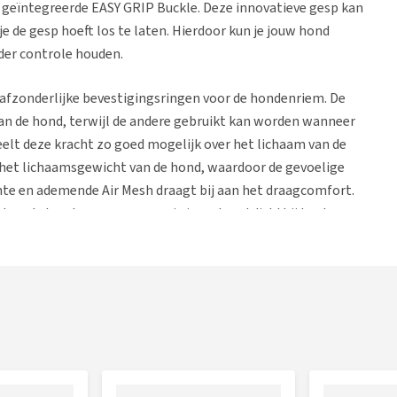
 de geïntegreerde EASY GRIP Buckle. Deze innovatieve gesp kan
 de gesp hoeft los te laten. Hierdoor kun je jouw hond
nder controle houden.
 afzonderlijke bevestigingsringen voor de hondenriem. De
van de hond, terwijl de andere gebruikt kan worden wanneer
eelt deze kracht zo goed mogelijk over het lichaam van de
het lichaamsgewicht van de hond, waardoor de gevoelige
hte en ademende Air Mesh draagt bij aan het draagcomfort.
tteerde handgreep waarmee je jouw hond dichtbij kunt
ess uitgerust met een geïntegreerde Curli Dogfinder ID. De
 worden geregistreerd. Wanneer jouw hond vermist raakt,
met jou te herenigen.