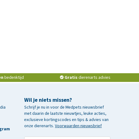
en
bedenktijd
Gratis
dierenarts advies
Wil je niets missen?
edia
Schrijf je nu in voor de Medpets nieuwsbrief
met daarin de laatste nieuwtjes, leuke acties,
exclusieve kortingscodes en tips & advies van
onze dierenarts.
Voorwaarden nieuwsbrief
agram