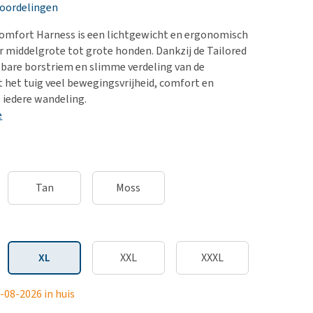
erproblemen
nd te zwaar wordt?
eoordelingen
derdom en dementie
lp! Mijn hond plast in
Comfort Harness is een lichtgewicht en ergonomisch
is. Wat nu?
ergewicht en conditie
 middelgrote tot grote honden. Dankzij de Tailored
kijk alles
elbare borstriem en slimme verdeling van de
ieren, pezen en botten
t het tuig veel bewegingsvrijheid, comfort en
uchtbaarheid
s iedere wandeling.
e
kijk alles
Tan
Moss
XL
XXL
XXXL
-08-2026 in huis