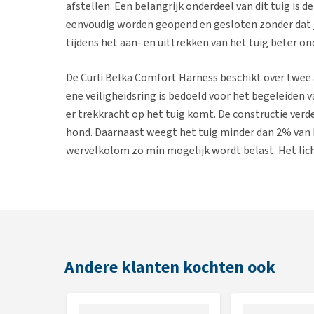
afstellen. Een belangrijk onderdeel van dit tuig is
eenvoudig worden geopend en gesloten zonder dat je
tijdens het aan- en uittrekken van het tuig beter o
De Curli Belka Comfort Harness beschikt over twee
ene veiligheidsring is bedoeld voor het begeleiden 
er trekkracht op het tuig komt. De constructie verd
hond. Daarnaast weegt het tuig minder dan 2% van 
wervelkolom zo min mogelijk wordt belast. Het lic
Aan de bovenzijde bevindt zich bovendien een gewa
houden of kunt ondersteunen bij het optillen.
Voor extra zekerheid is de Curli Belka Comfort Harn
unieke ID op het tuig kan via de DogFinder-website
kan deze identificatie helpen om jouw hond sneller 
Andere klanten kochten ook
Eigenschappen