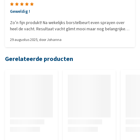
Geweldig !
Zo’n fijn produkt! Na wekelijks borstelbeurt even sprayen over
heel de vacht. Resultaat vacht glimt mooi maar nog belangrijker:
vacht klit minder en vuil kam je makkelijk uit de vacht
29 augustus 2025
, door
Johanna
Gerelateerde producten