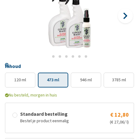
Inhoud
120 ml
473 ml
946 ml
3785 ml
Nu besteld, morgen in huis
Standaard bestelling
€ 12,80
Bestel je product eenmalig
(€ 27,06/ l)