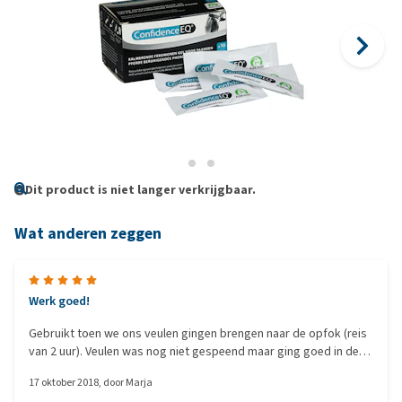
Dit product is niet langer verkrijgbaar.
Wat anderen zeggen
Werk goed!
Gebruikt toen we ons veulen gingen brengen naar de opfok (reis
van 2 uur). Veulen was nog niet gespeend maar ging goed in de
auto en weinig stress. 3 kwartier voor wegrijden aangebracht in
17 oktober 2018
, door
Marja
de neus. Echt goed spul!