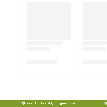
Voor 21:30 besteld,
morgen
in huis*