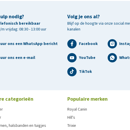
hulp nodig?
Volg je ons al?
telefonisch bereikbaar
Blijf op de hoogte via onze social m
m vrijdag: 08:30 - 13:00 uur
kanalen
tuur ons een WhatsApp bericht
Facebook
Inst
uur ons een e-mail
YouTube
What
TikTok
re categorieën
Populaire merken
er
Royal Canin
r
Hill's
men, halsbanden en tuigjes
Trixie