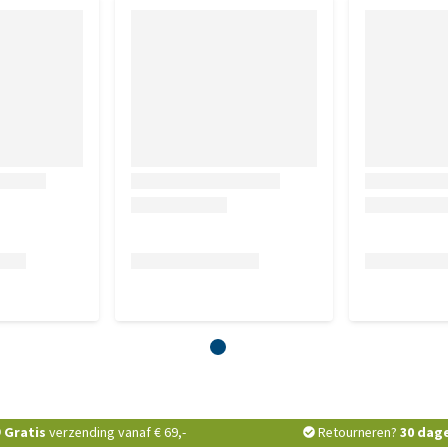
Gratis
verzending vanaf € 69,-
Retourneren?
30 dag