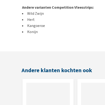
Andere varianten Competition Vleesstrips:
Wild Zwijn
Hert
Kangoeroe
Konijn
Geit
Fazant
Gans
Samenstelling
Andere klanten kochten ook
Vis