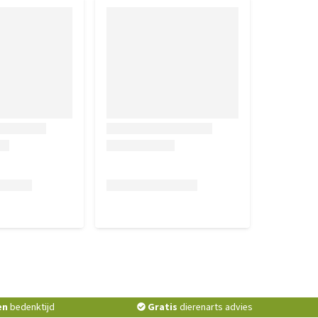
en
bedenktijd
Gratis
dierenarts advies