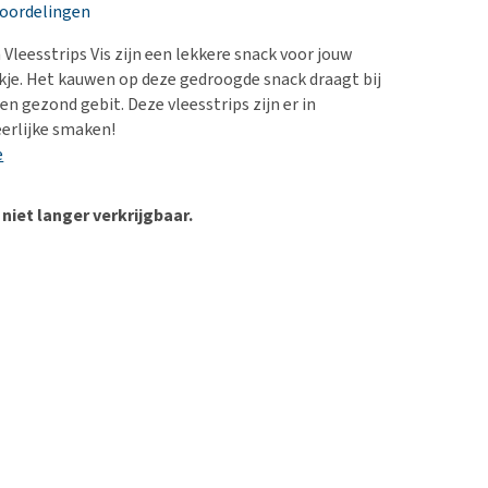
erproblemen
nd te zwaar wordt?
eoordelingen
derdom en dementie
lp! Mijn hond plast in
Vleesstrips Vis zijn een lekkere snack voor jouw
is. Wat nu?
ergewicht en conditie
je. Het kauwen op deze gedroogde snack draagt bij
kijk alles
n gezond gebit. Deze vleesstrips zijn er in
ieren, pezen en botten
eerlijke smaken!
uchtbaarheid
e
kijk alles
 niet langer verkrijgbaar.