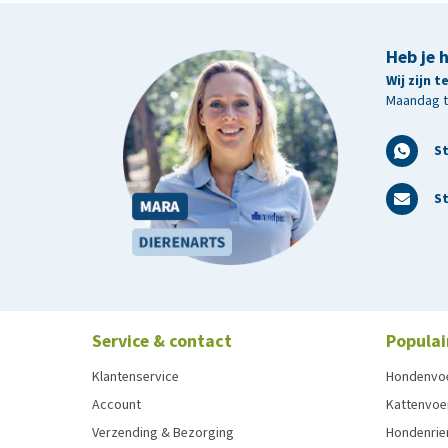
Heb je 
Wij zijn 
Maandag t/
S
St
Service & contact
Populai
Klantenservice
Hondenvo
Account
Kattenvoe
Verzending & Bezorging
Hondenrie