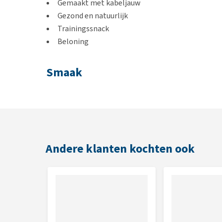
Gemaakt met kabeljauw
Gezond en natuurlijk
Trainingssnack
Beloning
Smaak
Vis / Kabeljauw
Inhoud
5 stuks per verpakking
Andere klanten kochten ook