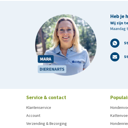
Heb je 
Wij zijn 
Maandag t/
S
St
Service & contact
Populai
Klantenservice
Hondenvo
Account
Kattenvoe
Verzending & Bezorging
Hondenrie