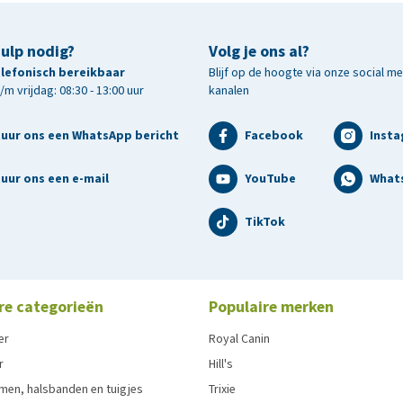
hulp nodig?
Volg je ons al?
telefonisch bereikbaar
Blijf op de hoogte via onze social m
m vrijdag: 08:30 - 13:00 uur
kanalen
tuur ons een WhatsApp bericht
Facebook
Inst
uur ons een e-mail
YouTube
What
TikTok
re categorieën
Populaire merken
er
Royal Canin
r
Hill's
men, halsbanden en tuigjes
Trixie