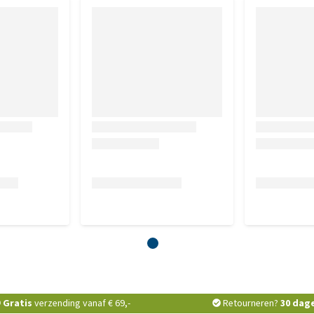
Gratis
verzending vanaf € 69,-
Retourneren?
30 dag