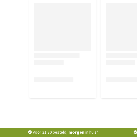
Voor 21:30 besteld,
morgen
in huis*