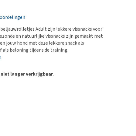
erproblemen
nd te zwaar wordt?
derdom en dementie
lp! Mijn hond plast in
eoordelingen
is. Wat nu?
ergewicht en conditie
kijk alles
eljauwrolletjes Adult zijn lekkere vissnacks voor
ieren, pezen en botten
ezonde en natuurlijke vissnacks zijn gemaakt met
uchtbaarheid
en jouw hond met deze lekkere snack als
 als beloning tijdens de training.
kijk alles
e
 niet langer verkrijgbaar.