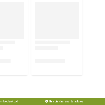
en
bedenktijd
Gratis
dierenarts advies