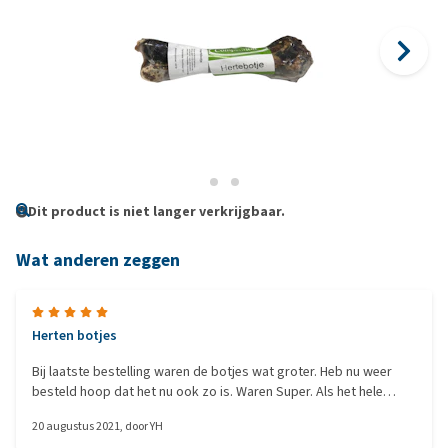
Dit product is niet langer verkrijgbaar.
Wat anderen zeggen
Herten botjes
Bij laatste bestelling waren de botjes wat groter. Heb nu weer
besteld hoop dat het nu ook zo is. Waren Super. Als het hele
kleine botjes zijn wordt het voor de hond gevaarlijk. Het is een
20 augustus 2021
, door
YH
klein hondje met sterke kaken en bijt het zo in tweeën dus kans