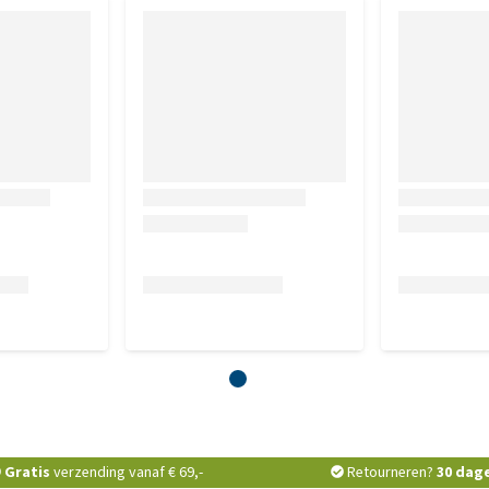
Gratis
verzending vanaf € 69,-
Retourneren?
30 dag