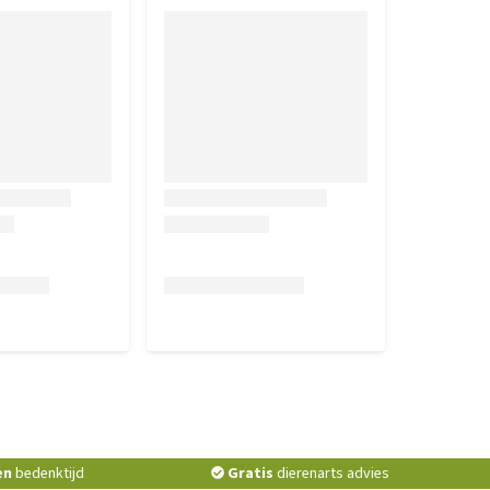
en
bedenktijd
Gratis
dierenarts advies