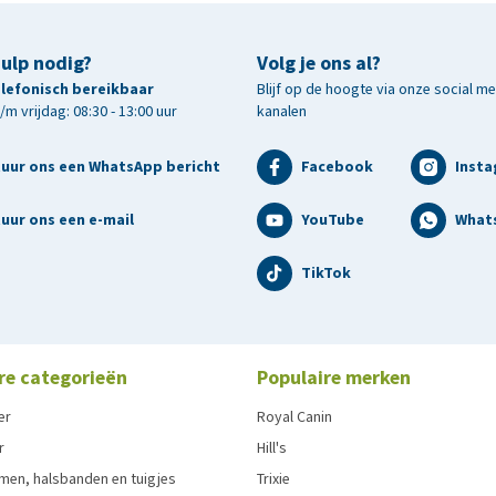
hulp nodig?
Volg je ons al?
telefonisch bereikbaar
Blijf op de hoogte via onze social m
m vrijdag: 08:30 - 13:00 uur
kanalen
tuur ons een WhatsApp bericht
Facebook
Inst
uur ons een e-mail
YouTube
What
TikTok
re categorieën
Populaire merken
er
Royal Canin
r
Hill's
men, halsbanden en tuigjes
Trixie