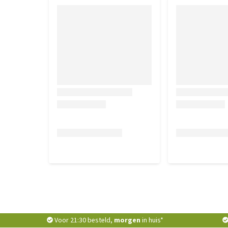
Voor 21:30 besteld,
morgen
in huis*