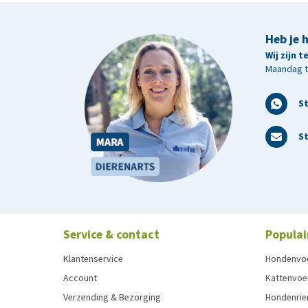
Heb je 
Wij zijn 
Maandag t/
S
St
Service & contact
Populai
Klantenservice
Hondenvo
Account
Kattenvoe
Verzending & Bezorging
Hondenrie