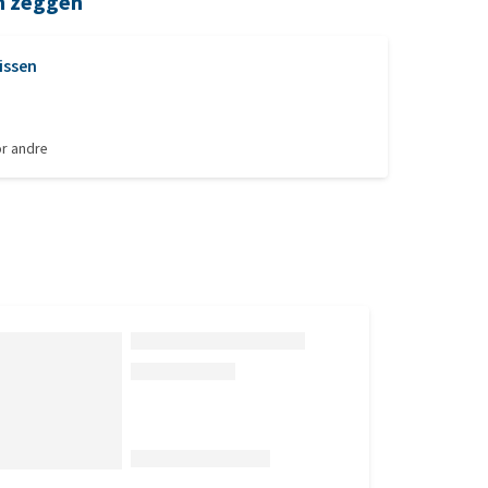
n zeggen
issen
or
andre