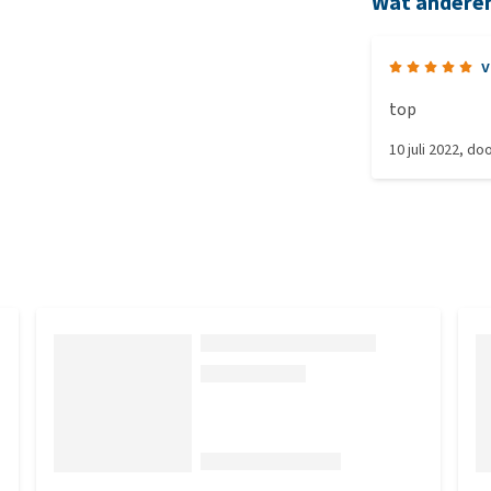
Wat andere
v
top
10 juli 2022
, do