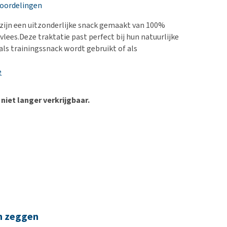
erproblemen
nd te zwaar wordt?
eoordelingen
derdom en dementie
lp! Mijn hond plast in
zijn een uitzonderlijke snack gemaakt van 100%
is. Wat nu?
ergewicht en conditie
 vlees.Deze traktatie past perfect bij hun natuurlijke
kijk alles
 als trainingssnack wordt gebruikt of als
ieren, pezen en botten
uchtbaarheid
e
kijk alles
 niet langer verkrijgbaar.
n zeggen