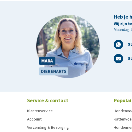
Heb je 
Wij zijn 
Maandag t/
S
St
Service & contact
Populai
Klantenservice
Hondenvo
Account
Kattenvoe
Verzending & Bezorging
Hondenrie