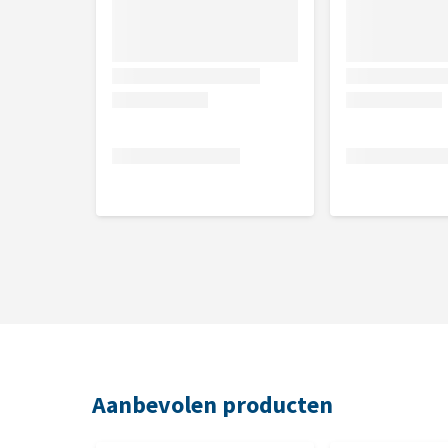
Analytische bestanddelen Hert
Vocht 10,70%, Ruwe eiwit 38,5%, Ruwe olie en vet 
Analytische bestanddelen Kip
Vocht 1,7%, Ruwe eiwit 45,9%, Ruwe olie en vet 29
Analytische bestanddelen Lam
Vocht 5,7%, Ruwe eiwit 38,2%, Ruwe olie en vet 35%
Bewaren
Aanbevolen producten
Bewaar in een koele en donkere omgeving. Ten mins