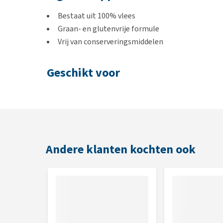
Bestaat uit 100% vlees
Graan- en glutenvrije formule
Vrij van conserveringsmiddelen
Geschikt voor
0 - 2 jaar, > 2 jaar
Smaak
Hert
Andere klanten kochten ook
Kip
Lam
Inhoud
200 gram