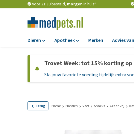
Voor 21:30 besteld,
morgen
in huis*
Dieren
Apotheek
Merken
Advies van
Voer
Apotheek
Trovet Week: tot 15% korting op
Hondenbrokken
Vlooien en teken
Sla jouw favoriete voeding tijdelijk extra voo
Natvoer
Ontworming
Dieetvoer
Medicijnen en
supplementen
Standaardvoer
Probiotica en we
Graanvrij honden
Terug
Home
Honden
Voer
Snacks
Graanvrij
Ka
Vitamines en min
Puppyvoer en sna
Medische benodi
Glutenvrij honden