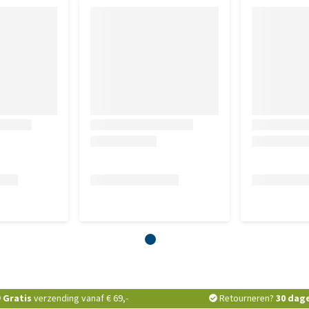
Gratis
verzending vanaf € 69,-
Retourneren?
30 dag