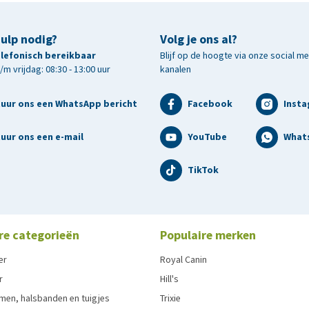
hulp nodig?
Volg je ons al?
telefonisch bereikbaar
Blijf op de hoogte via onze social m
m vrijdag: 08:30 - 13:00 uur
kanalen
tuur ons een WhatsApp bericht
Facebook
Inst
uur ons een e-mail
YouTube
What
TikTok
re categorieën
Populaire merken
er
Royal Canin
r
Hill's
men, halsbanden en tuigjes
Trixie