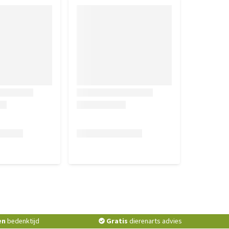
en
bedenktijd
Gratis
dierenarts advies