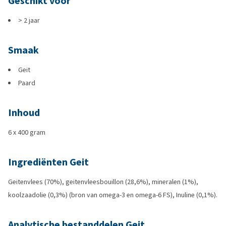
Geschikt voor
> 2 jaar
Smaak
Geit
Paard
Inhoud
6 x 400 gram
Ingrediënten Geit
Geitenvlees (70%), geitenvleesbouillon (28,6%), mineralen (1%),
koolzaadolie (0,3%) (bron van omega-3 en omega-6 FS), Inuline (0,1%).
Analytische bestanddelen Geit