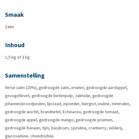
Smaak
Zalm
Inhoud
1,5 kg of 3 kg
Samenstelling
Verse zalm (20%), gedroogde zalm, erwten, gedroogde aardappel,
gevogeltevet, gedroogde bietenpulp, zalmolie, gedroogde
johannesbroodpeulen, lijnzaad, eipoeder, biergist, inuline, mineralen,
gedroogde wortel, brandnetel, Echinacea, gedroogde tomaat,
gedroogde appel, gedroogde mango, gedroogde pruimen,
gedroogde banaan, tijm, basilicum, spirulina, cranberry, selderij,
glucosamine, chondroïtine.