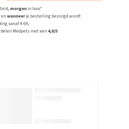
steld,
morgen
in huis*
r
en
wanneer
je bestelling bezorgd wordt
ing vanaf € 69,-
rdelen Medpets met een
4,6/5