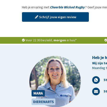
Heb je ervaring met
Cheerble Wicked Rugby
? Geef jouw men
Schrijf jouw eigen review
Voor 21:30 besteld,
morgen
in huis*
Heb je 
Wij zijn 
Maandag t/
S
St