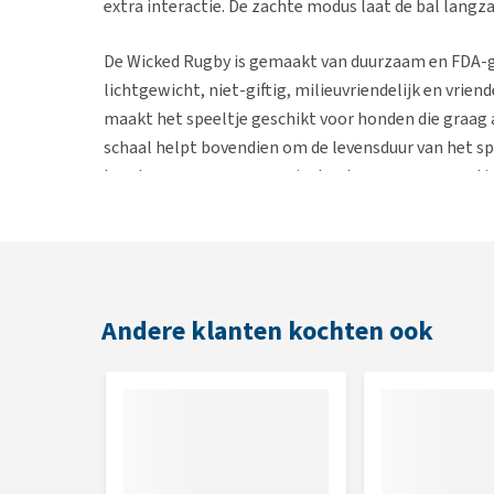
extra interactie. De zachte modus laat de bal langza
De Wicked Rugby is gemaakt van duurzaam en FDA-ge
lichtgewicht, niet-giftig, milieuvriendelijk en vrien
maakt het speeltje geschikt voor honden die graag
schaal helpt bovendien om de levensduur van het spee
hondenrassen, maar speciaal ontworpen voor rusti
De Wicked Rugby is eenvoudig in gebruik. Draai de bu
drie seconden ingedrukt te houden en kies de gewen
schaal en sluit het speeltje weer af. Het speeltje w
na enkele seconden.
Andere klanten kochten ook
Eigenschappen
Slim interactief hondenspeeltje
3 interactieve speelmodi
Automatische bewegingen en piepgeluiden