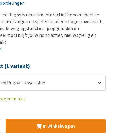
erproblemen
nd te zwaar wordt?
eoordelingen
derdom en dementie
lp! Mijn hond plast in
ked Rugby is een slim interactief hondenspeeltje
is. Wat nu?
ergewicht en conditie
 achtervolgen en spelen naar een hoger niveau tilt.
kijk alles
me bewegingsfuncties, piepgeluiden en
ieren, pezen en botten
eelmodi blijft jouw hond actief, nieuwsgierig en
uchtbaarheid
akt.
e
kijk alles
ct (1 variant)
ked Rugby - Royal Blue
orgen in huis
In winkelwagen