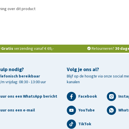
ing over dit product
Gratis
verzending vanaf € 69,-
Retourneren?
30 dag
hulp nodig?
Volg je ons al?
telefonisch bereikbaar
Blijf op de hoogte via onze social m
m vrijdag: 08:30 - 13:00 uur
kanalen
tuur ons een WhatsApp bericht
Facebook
Inst
uur ons een e-mail
YouTube
What
TikTok