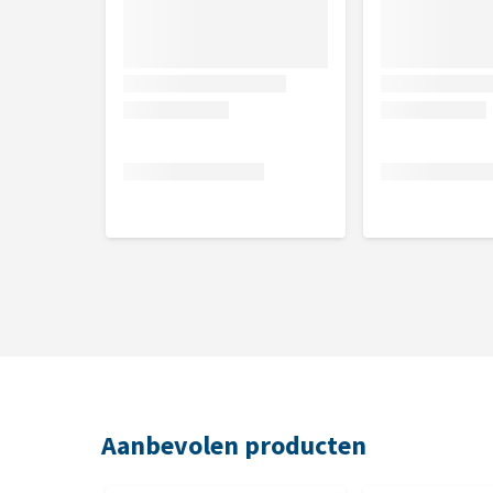
Gemaakt van duurzaam E-TPU materiaal
Lichtgewicht en veilig ontwerp
USB Type-C oplaadbaar
Vervangbare buitenste schaal
Kleur
Royal Blue
Afmetingen
13,1 x 7,6 x 7,6 cm
Aanbevolen producten