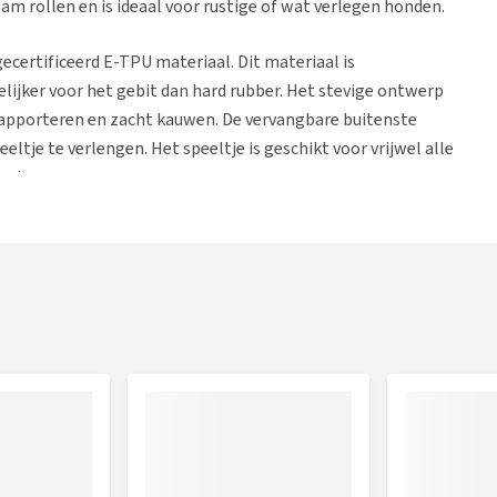
am rollen en is ideaal voor rustige of wat verlegen honden.
certificeerd E-TPU materiaal. Dit materiaal is
delijker voor het gebit dan hard rubber. Het stevige ontwerp
 apporteren en zacht kauwen. De vervangbare buitenste
ltje te verlengen. Het speeltje is geschikt voor vrijwel alle
ge kauwers.
itenste schaal open, schakel het speeltje in door de knop
ste speelmodus. Plaats vervolgens de kern terug in de
ordt geactiveerd door het licht te schudden of automatisch