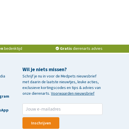
en
bedenktijd
Gratis
dierenarts advies
Wil je niets missen?
edia
Schrijf je nu in voor de Medpets nieuwsbrief
met daarin de laatste nieuwtjes, leuke acties,
exclusieve kortingscodes en tips & advies van
onze dierenarts.
Voorwaarden nieuwsbrief
agram
sApp
Inschrijven