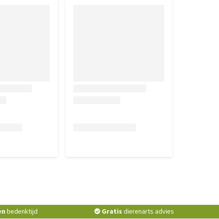
en
bedenktijd
Gratis
dierenarts advies