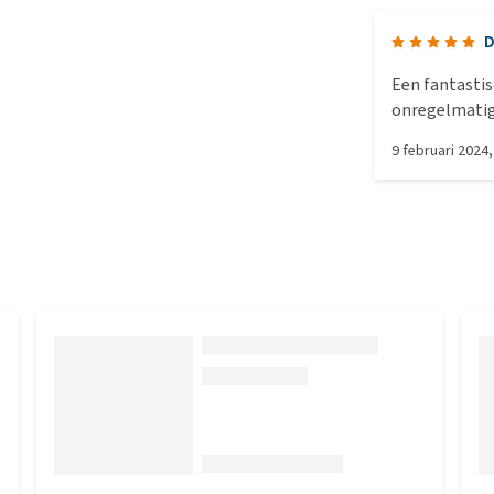
D
Een fantastis
onregelmatige
vangen. Ze is
9 februari 2024
de deuropenin
is loeisterk,
is ontstaan h
ongeveer de h
kocht.