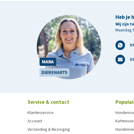
Heb je 
Wij zijn 
Maandag t/
S
St
Service & contact
Populai
Klantenservice
Hondenvo
Account
Kattenvoe
Verzending & Bezorging
Hondenrie