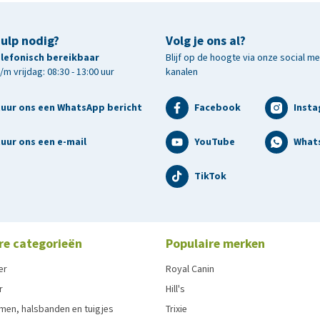
hulp nodig?
Volg je ons al?
telefonisch bereikbaar
Blijf op de hoogte via onze social m
m vrijdag: 08:30 - 13:00 uur
kanalen
tuur ons een WhatsApp bericht
Facebook
Inst
uur ons een e-mail
YouTube
What
TikTok
re categorieën
Populaire merken
er
Royal Canin
r
Hill's
men, halsbanden en tuigjes
Trixie