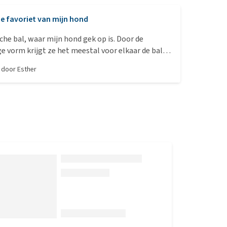
e favoriet van mijn hond
che bal, waar mijn hond gek op is. Door de
 vorm krijgt ze het meestal voor elkaar de bal te
 een goede keeper als we een beetje voetballen in
, door
Esther
g. Maar ook alleen speelt ze er graag mee. De bal
 maar omdat na een half jaar tóch de eerste scheur
eb ik twee op reserve gekocht bij Medpets voor
elft van de prijs waarvoor ik de eerste elders