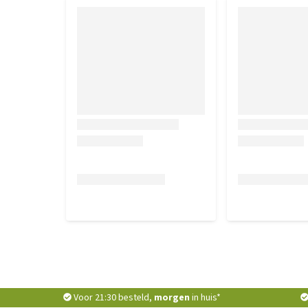
Voor 21:30 besteld,
morgen
in huis*