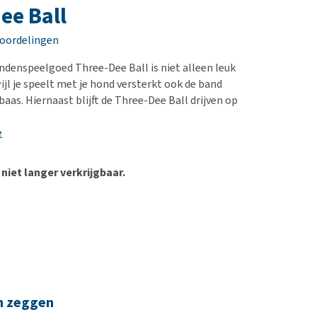
erproblemen
nd te zwaar wordt?
ee Ball
derdom en dementie
lp! Mijn hond plast in
eoordelingen
is. Wat nu?
ergewicht en conditie
kijk alles
ndenspeelgoed Three-Dee Ball is niet alleen leuk
ieren, pezen en botten
ijl je speelt met je hond versterkt ook de band
uchtbaarheid
aas. Hiernaast blijft de Three-Dee Ball drijven op
kijk alles
e
 niet langer verkrijgbaar.
n zeggen