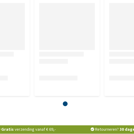
Gratis
verzending vanaf € 69,-
Retourneren?
30 dag