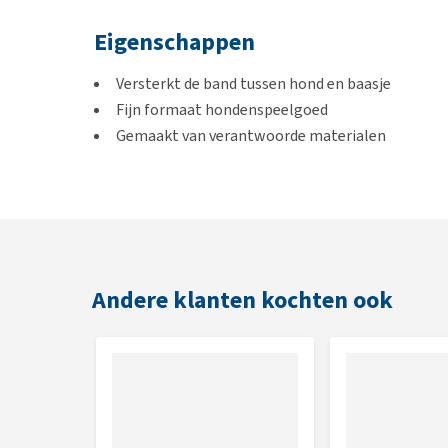
Eigenschappen
Versterkt de band tussen hond en baasje
Fijn formaat hondenspeelgoed
Gemaakt van verantwoorde materialen
Blijft drijven
Kleur
Blauw
Andere klanten kochten ook
Afmetingen
22,5 x 15,0 x 16,0 cm