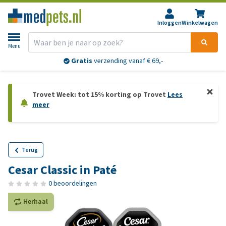
Inloggen
Winkelwagen
Menu
Gratis
verzending vanaf € 69,-
Trovet Week: tot 15% korting op Trovet
Lees
meer
Terug
Cesar Classic in Paté
0 beoordelingen
Herhaal