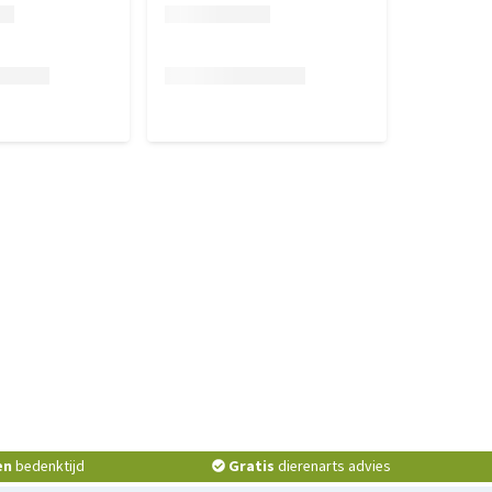
en
bedenktijd
Gratis
dierenarts advies