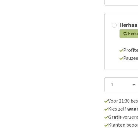
Herhaal
Herh
Profite
Pauzee
Voor 21:30 be
Kies zelf
waa
Gratis
verzend
Klanten beoo