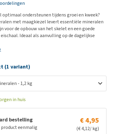
erproblemen
nd te zwaar wordt?
eoordelingen
derdom en dementie
lp! Mijn hond plast in
el optimaal ondersteunen tijdens groei en kweek?
is. Wat nu?
ergewicht en conditie
ralen met maagkiezel levert essentiële mineralen
kijk alles
zijn voor de opbouw van het skelet en een goede
ieren, pezen en botten
 eischaal. Ideaal als aanvulling op de dagelijkse
uchtbaarheid
e
kijk alles
ct (1 variant)
neralen - 1,2 kg
orgen in huis
€ 4,95
rd bestelling
e product eenmalig
(€ 4,12/ kg)