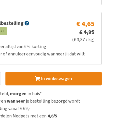
€ 4,65
bestelling
€ 4,95
aal
(€ 3,87 / kg)
er altijd van 6% korting
r of annuleer eenvoudig wanneer jij dat wilt
In winkelwagen
steld,
morgen
in huis*
r
en
wanneer
je bestelling bezorgd wordt
ing vanaf € 69,-
rdelen Medpets met een
4,6/5