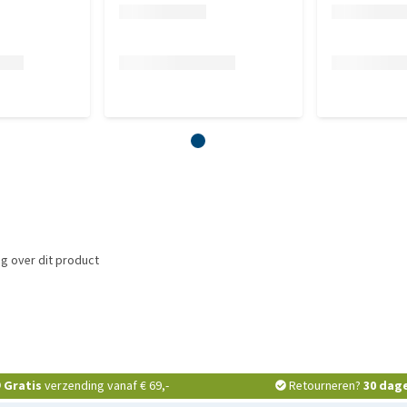
g over dit product
Gratis
verzending vanaf € 69,-
Retourneren?
30 dag