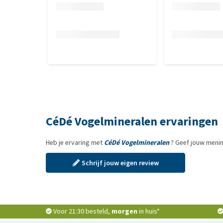
CéDé Vogelmineralen ervaringen
Heb je ervaring met
CéDé Vogelmineralen
? Geef jouw menin
Schrijf jouw eigen review
Voor 21:30 besteld,
morgen
in huis*