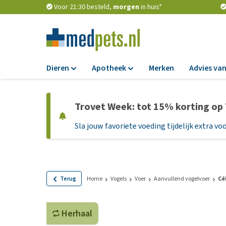
Voor 21:30 besteld,
morgen
in huis*
Dieren
Apotheek
Merken
Advies van
Voer
Apotheek
Trovet Week: tot 15% korting op
Hondenbrokken
Vlooien en teken
Sla jouw favoriete voeding tijdelijk extra voo
Natvoer
Ontworming
Dieetvoer
Medicijnen en
supplementen
Standaardvoer
Probiotica en we
Graanvrij honden
Terug
Home
Vogels
Voer
Aanvullend vogelvoer
Cé
Vitamines en min
Puppyvoer en sna
Medische benodi
Herhaal
Glutenvrij honden