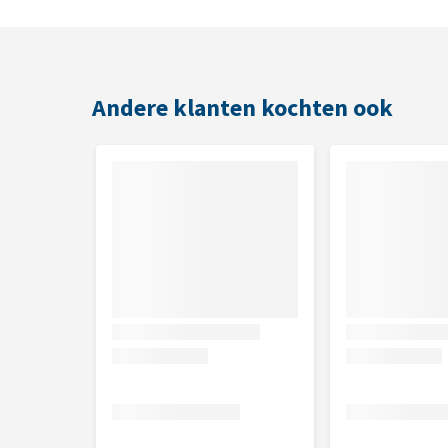
Siervogels
Bewaren
Andere klanten kochten ook
Op een donkere, droge en koele plek.
Inhoud
1,2 kg
Samenstelling
Kalkhoudende zeeschelpen, maagkiezel, dicalciumfo
Analytische bestanddelen
Calcium 25%, fosfor 1,8%, natrium 0,4%.