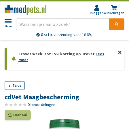
Inloggen
Winkelwagen
Menu
Gratis
verzending vanaf € 69,-
Trovet Week: tot 15% korting op Trovet
Lees
meer
Terug
cdVet Maagbescherming
0 beoordelingen
Herhaal