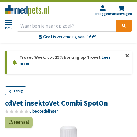
Inloggen
Winkelwagen
Menu
Gratis
verzending vanaf € 69,-
Trovet Week: tot 15% korting op Trovet
Lees
meer
Terug
cdVet insektoVet Combi SpotOn
0 beoordelingen
Herhaal