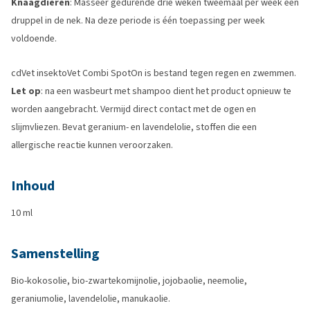
Knaagdieren
: Masseer gedurende drie weken tweemaal per week één
druppel in de nek. Na deze periode is één toepassing per week
voldoende.
cdVet insektoVet Combi SpotOn is bestand tegen regen en zwemmen.
Let op
: na een wasbeurt met shampoo dient het product opnieuw te
worden aangebracht. Vermijd direct contact met de ogen en
slijmvliezen. Bevat geranium- en lavendelolie, stoffen die een
allergische reactie kunnen veroorzaken.
Inhoud
10 ml
Samenstelling
Bio-kokosolie, bio-zwartekomijnolie, jojobaolie, neemolie,
geraniumolie, lavendelolie, manukaolie.