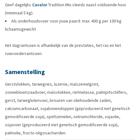
Geef dagelijks
Cavalor
Tradition Mix steeds naast voldoende hooi
(minimaal 5 kg).
Als onderhoudsvoer voor jouw paard: max. 400 g per 100 kg
lichaamsgewicht
Het dagrantsoen is afhankelijk van de prestaties, het ras en het
ruwvoederrantsoen.
Samenstelling
Gerstvlokken, tarwegries, luzerne, maïszemelgrint,
zonnebloemzaadvoer, maïsvlokken, rietmelasse, palmpitschilfers,
gerst, tarweglutenvoer, brisuren van oliehoudende zaden,
calciumcarbonaat, sojabonendoppen (geproduceerd met genetisch
gemodificeerde soja), speltzemelen, natriumchloride, sojaolie,
sojavoer (geproduceerd met genetisch gemodificeerde soja),
palmolie, fructo-oligosachariden.