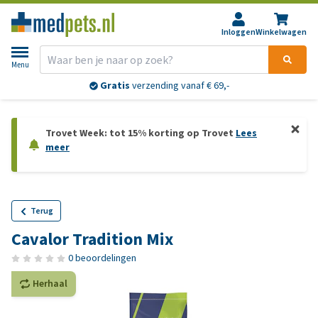
Inloggen
Winkelwagen
Menu
Gratis
verzending vanaf € 69,-
Trovet Week: tot 15% korting op Trovet
Lees
meer
Terug
Cavalor Tradition Mix
0 beoordelingen
Herhaal