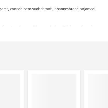
 gerst, zonnebloemzaadschroot, johannesbrood, sojameel,
erst, sojameel, zonnebloemzaadschroot, johannesbrood,
loride
we as 7%, ruwe celstof 5%, calcium 1,25%, fosfor ,7 %,
 fosfor 0,70%, ruw vet 4,0%, calcium 1,25%, natrium 0,30%,