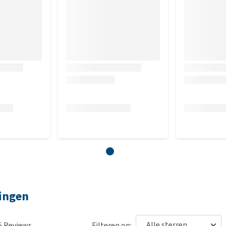
ringen
5
Reviews
Filteren op: