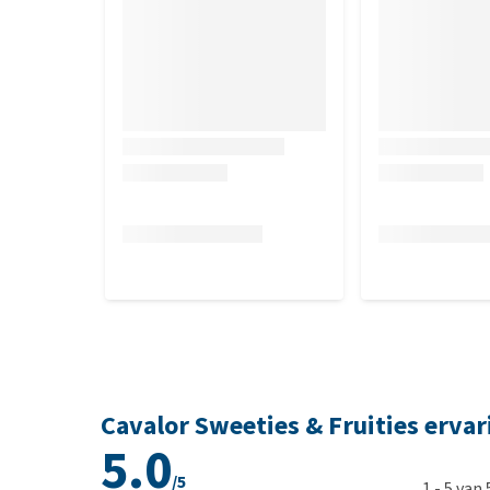
Cavalor Sweeties & Fruities erva
5.0
/5
1
-
5
van