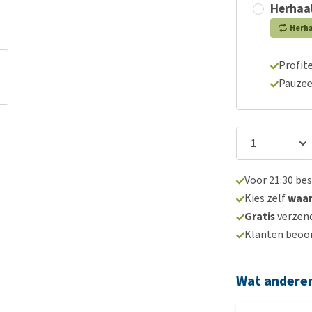
Herhaal
Herh
Profite
Pauzee
Voor 21:30 be
Kies zelf
waa
Gratis
verzend
Klanten beoo
Wat andere