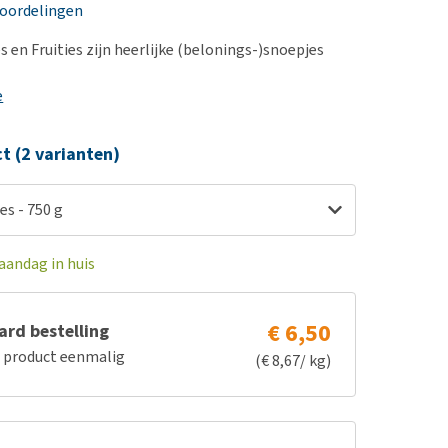
erproblemen
nd te zwaar wordt?
eoordelingen
derdom en dementie
lp! Mijn hond plast in
 en Fruities zijn heerlijke (belonings-)snoepjes
is. Wat nu?
ergewicht en conditie
kijk alles
e
ieren, pezen en botten
uchtbaarheid
ct (2 varianten)
kijk alles
es - 750 g
aandag in huis
€ 6,50
rd bestelling
e product eenmalig
(€ 8,67/ kg)