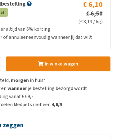
€ 6,10
bestelling
€ 6,50
aal
(€ 8,13 / kg)
er altijd van 6% korting
r of annuleer eenvoudig wanneer jij dat wilt
In winkelwagen
steld,
morgen
in huis*
r
en
wanneer
je bestelling bezorgd wordt
ing vanaf € 69,-
rdelen Medpets met een
4,6/5
n zeggen