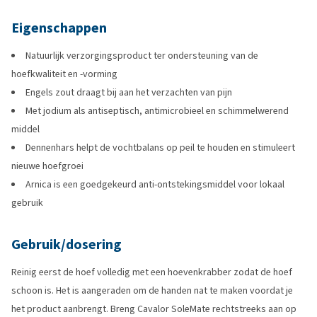
Eigenschappen
Natuurlijk verzorgingsproduct ter ondersteuning van de
hoefkwaliteit en -vorming
Engels zout draagt bij aan het verzachten van pijn
Met jodium als antiseptisch, antimicrobieel en schimmelwerend
middel
Dennenhars helpt de vochtbalans op peil te houden en stimuleert
nieuwe hoefgroei
Arnica is een goedgekeurd anti-ontstekingsmiddel voor lokaal
gebruik
Gebruik/dosering
Reinig eerst de hoef volledig met een hoevenkrabber zodat de hoef
schoon is. Het is aangeraden om de handen nat te maken voordat je
het product aanbrengt. Breng Cavalor SoleMate rechtstreeks aan op